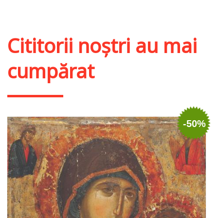
Adaugă în coș
Wishlist
Cititorii noștri au mai
cumpărat
-50%