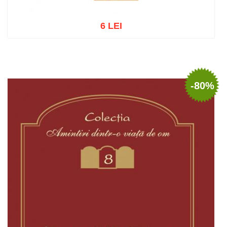
6 LEI
Adaugă în coș
Wishlist
-80%