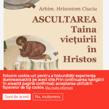
Folosim cookie-uri pentru a îmbunătăți experiența
dumneavoastră pe acest site.Prin continuarea navigării
în această pagină confirmați acceptarea utilizării
fișierelor de tip cookie.
Mai multe informații
Sunt de acord
Nu, mulțumesc