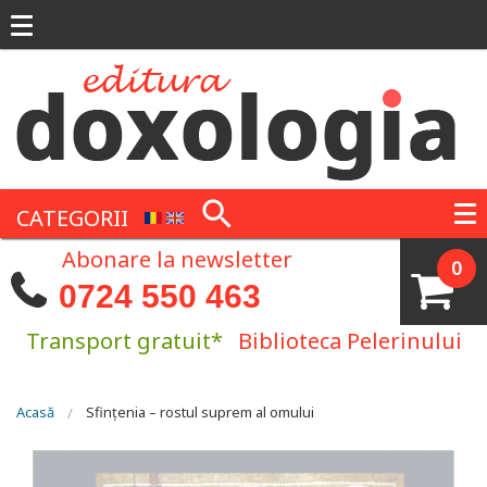
Mergi la conţinutul principal
CATEGORII
Abonare la newsletter
0
0724 550 463
Transport gratuit*
Biblioteca Pelerinului
Eşti aici
Acasă
Sfințenia – rostul suprem al omului