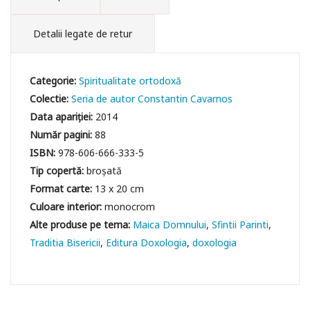
Detalii legate de retur
Categorie:
Spiritualitate ortodoxă
Colectie:
Seria de autor Constantin Cavarnos
Data apariției:
2014
Număr pagini:
88
ISBN:
978-606-666-333-5
Tip copertă:
broșată
Format carte:
13 x 20 cm
Culoare interior:
monocrom
Maica Domnului
Sfintii Parinti
Traditia Bisericii
Editura Doxologia
doxologia