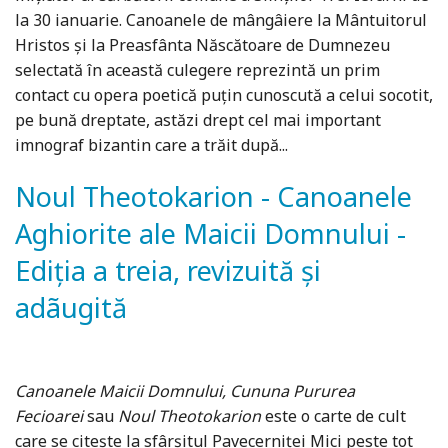
la 30 ianuarie. Canoanele de mângâiere la Mântuitorul
Hristos și la Preasfânta Născătoare de Dumnezeu
selectată în această culegere reprezintă un prim
contact cu opera poetică puțin cunoscută a celui socotit,
pe bună dreptate, astăzi drept cel mai important
imnograf bizantin care a trăit după...
Noul Theotokarion - Canoanele
Aghiorite ale Maicii Domnului -
Ediția a treia, revizuită și
adãugită
Canoanele Maicii Domnului, Cununa Pururea
Fecioarei
sau
Noul Theotokarion
este o carte de cult
care se citește la sfârșitul Pavecerniței Mici peste tot