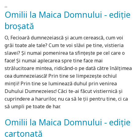
...
Omilii la Maica Domnului - ediție
broșată
O, Fecioară dumnezeiască şi acum cerească, cum voi
grăi toate ale tale? Cum te voi slăvi pe tine, vistieria
slavei? Şi numai pomenirea ta sfinţeşte pe cel care o
face! Şi numai aplecarea spre tine face mai
strălucitoare mintea, ridicând-o pe dată către înălţimea
cea dumnezeiască! Prin tine se limpezeşte ochiul
minţii! Prin tine se luminează duhul prin venirea
Duhului Dumnezeiesc! Căci te-ai făcut vistiernică şi
cuprindere a harurilor, nu ca să le ţii pentru tine, ci ca
să umpli pe toate de har.
Omilii la Maica Domnului - ediție
cartonată