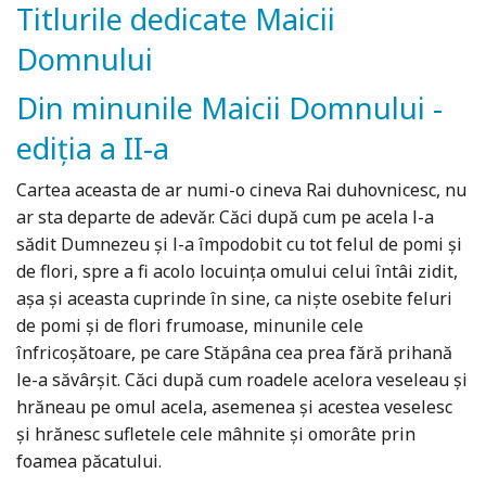
Titlurile dedicate Maicii
Domnului
Din minunile Maicii Domnului -
ediția a II-a
Cartea aceasta de ar numi-o cineva Rai duhovnicesc, nu
ar sta departe de adevăr. Căci după cum pe acela l-a
sădit Dumnezeu și l-a împodobit cu tot felul de pomi și
de flori, spre a fi acolo locuința omului celui întâi zidit,
așa și aceasta cuprinde în sine, ca niște osebite feluri
de pomi și de flori frumoase, minunile cele
înfricoșătoare, pe care Stăpâna cea prea fără prihană
le-a săvârșit. Căci după cum roadele acelora veseleau și
hrăneau pe omul acela, asemenea și acestea veselesc
și hrănesc sufletele cele mâhnite și omorâte prin
foamea păcatului.