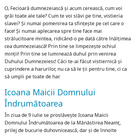
O, Fecioară dumnezeiască şi acum cerească, cum voi
grăi toate ale tale? Cum te voi slăvi pe tine, vistieria
slavei? Şi numai pomenirea ta sfinţeşte pe cel care o
face! Şi numai aplecarea spre tine face mai
strălucitoare mintea, ridicând-o pe dată către înălţimea
cea dumnezeiască! Prin tine se limpezeşte ochiul
minţii! Prin tine se luminează duhul prin venirea
Duhului Dumnezeiesc! Căci te-ai făcut vistiernică şi
cuprindere a harurilor, nu ca să le ţii pentru tine, ci ca
să umpli pe toate de har.
Icoana Maicii Domnului
Îndrumătoarea
În ziua de 9 iulie se proslăvește Icoana Maicii
Domnului Îndrumătoarea de la Mănăstirea Neamț,
prilej de bucurie duhovnicească, dar și de înnoite