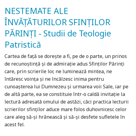
NESTEMATE ALE
ÎNVĂȚĂTURILOR SFINȚILOR
PĂRINȚI - Studii de Teologie
Patristică
Cartea de față se dorește a fi, pe de o parte, un prinos
de recunoștință și de admirație adus Sfinților Părinți
care, prin scrierile lor, ne luminează mintea, ne
întăresc voința și ne încălzesc inima pentru
cunoașterea lui Dumnezeu și urmarea voii Sale, iar pe
de altă parte, ea se constituie într-o caldă invitație la
lectură adresată omului de astăzi, căci practica lecturii
scrierilor sfinților aduce mare folos duhovnicesc celor
care aleg să-și hrănească și să-și desfete sufletele în
acest fel.