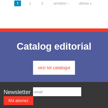
Pagini
1
2
3
următor ›
ultima »
Catalog editorial
vezi tot catalogul
Newsletter