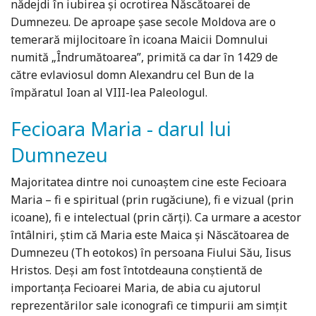
nădejdi în iubirea și ocrotirea Născătoarei de
Dumnezeu. De aproape șase secole Moldova are o
temerară mijlocitoare în icoana Maicii Domnului
numită „Îndrumătoarea”, primită ca dar în 1429 de
către evlaviosul domn Alexandru cel Bun de la
împăratul Ioan al VIII-lea Paleologul.
Fecioara Maria - darul lui
Dumnezeu
Majoritatea dintre noi cunoaștem cine este Fecioara
Maria – fi e spiritual (prin rugăciune), fi e vizual (prin
icoane), fi e intelectual (prin cărţi). Ca urmare a acestor
întâlniri, ştim că Maria este Maica și Născătoarea de
Dumnezeu (Th eotokos) în persoana Fiului Său, Iisus
Hristos. Deși am fost întotdeauna conștientă de
importanța Fecioarei Maria, de abia cu ajutorul
reprezentărilor sale iconografi ce timpurii am simțit