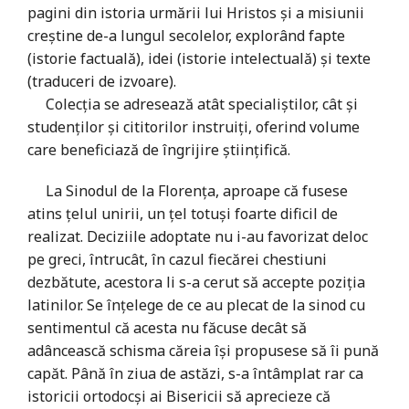
pagini din istoria urmării lui Hristos și a misiunii
creștine de-a lungul secolelor, explorând fapte
(istorie factuală), idei (istorie intelectuală) și texte
(traduceri de izvoare).
Colecția se adresează atât specialiștilor, cât și
studenților și cititorilor instruiți, oferind volume
care beneficiază de îngrijire științifică.
La Sinodul de la Florența, aproape că fusese
atins țelul unirii, un țel totuși foarte dificil de
realizat. Deciziile adoptate nu i-au favorizat deloc
pe greci, întrucât, în cazul fiecărei chestiuni
dezbătute, acestora li s-a cerut să accepte poziția
latinilor. Se înțelege de ce au plecat de la sinod cu
sentimentul că acesta nu făcuse decât să
adâncească schisma căreia își propusese să îi pună
capăt. Până în ziua de astăzi, s-a întâmplat rar ca
istoricii ortodocși ai Bisericii să aprecieze că