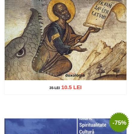
10.5 LEI
35 LEI
35 LEI
Adaugă în coș
Wishlist
-75%