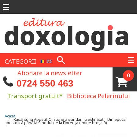
Mergi la conţinutul principal
CATEGORII
Abonare la newsletter
0
0724 550 463
Transport gratuit*
Biblioteca Pelerinului
Eşti aici
Acasă
Răsăritul și Apusul: O istorie a scindării creștinătății. Din epoca
apostolică până la Sinodul de la Florența (ediție broșată)