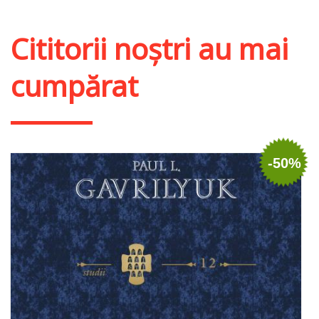
Adaugă în coș
Wishlist
Cititorii noștri au mai
cumpărat
-50%