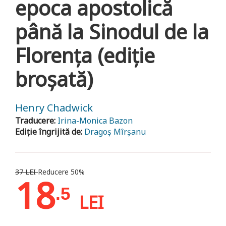
epoca apostolică
până la Sinodul de la
Florența (ediție
broșată)
Henry Chadwick
Traducere:
Irina-Monica Bazon
Ediție îngrijită de:
Dragoș Mîrșanu
37 LEI
Reducere 50%
18
.5
LEI