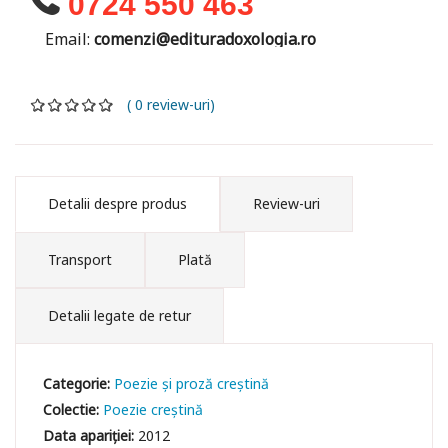
0724 550 463
Email:
comenzi@edituradoxologia.ro
( 0 review-uri)
Detalii despre produs
Review-uri
Transport
Plată
Detalii legate de retur
Categorie:
Poezie și proză creștină
Colectie:
Poezie creștină
Data apariției:
2012