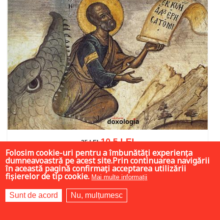
10.5 LEI
35 LEI
35 LEI
Folosim cookie-uri pentru a îmbunătăți experiența
dumneavoastră pe acest site.Prin continuarea navigării
în această pagină confirmați acceptarea utilizării
fișierelor de tip cookie.
Mai multe informații
Adaugă în coș
Wishlist
Sunt de acord
Nu, mulțumesc
Ai întrebări legate de