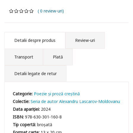
( 0 review-uri)
Detalii despre produs
Review-uri
Transport
Plată
Detalii legate de retur
Categorie:
Poezie și proză creștină
Colectie:
Seria de autor Alexandru Lascarov-Moldovanu
Data apariției:
2024
ISBN:
978-630-301-160-8
Tip copertă:
broșată
Format carte:
13 x 20 cm