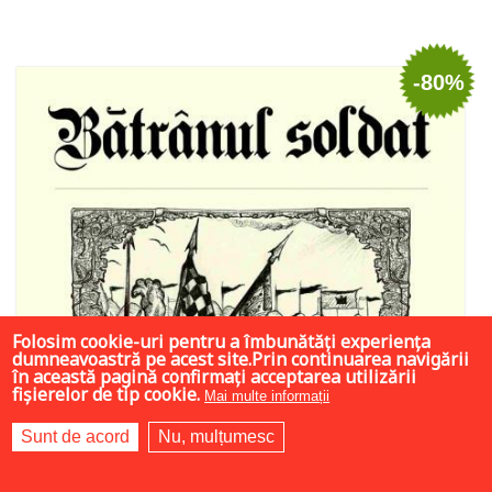
Stoc epuizat
-80%
Folosim cookie-uri pentru a îmbunătăți experiența
dumneavoastră pe acest site.Prin continuarea navigării
în această pagină confirmați acceptarea utilizării
fișierelor de tip cookie.
Mai multe informații
Sunt de acord
Nu, mulțumesc