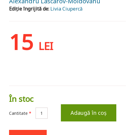
Alexandru Lascarov-Moldovanu
Ediție îngrijită de:
Livia Ciupercă
15
LEI
În stoc
Adaugă în coș
Cantitate
*