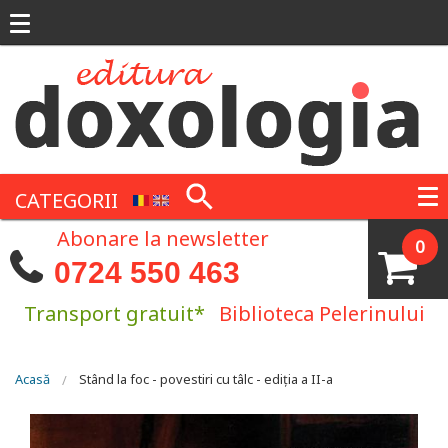
Mergi la conţinutul principal
CATEGORII
Abonare la newsletter
0
0724 550 463
Transport gratuit*
Biblioteca Pelerinului
Eşti aici
Acasă
Stând la foc - povestiri cu tâlc - ediția a II-a