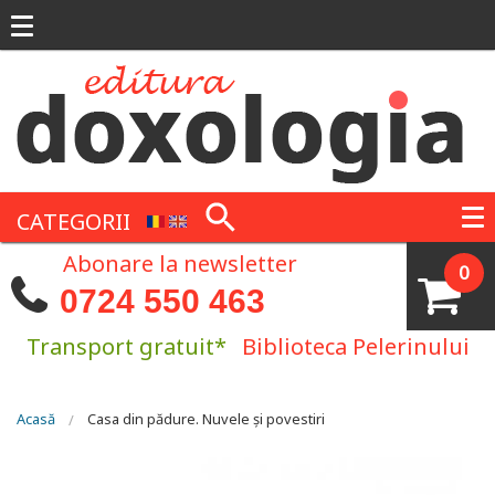
Mergi la conţinutul principal
CATEGORII
Abonare la newsletter
0
0724 550 463
Transport gratuit*
Biblioteca Pelerinului
Eşti aici
Acasă
Casa din pădure. Nuvele și povestiri