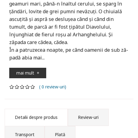
geamuri mari, până-n înaltul cerului, se sparg în
ţăndări, lovite de grei pumni nevăzuţi. O chiuială
ascuţită şi aspră se desluşea când şi când din
tumult, de parcă ar fi fost ţipătul Diavolului,
înjunghiat de fierul roşu al Arhanghelului. Şi
zăpada care cădea, cădea.
În a patruzecea noapte, pe când oamenii de sub ză-
padă abia mai...
mai mult
+
( 0 review-uri)
Detalii despre produs
Review-uri
Transport
Plată