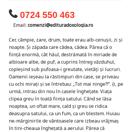
0724 550 463
Email:
comenzi@edituradoxologia.ro
Cer, câmpie, zare, drum, toate erau alb-cenuşii, zi şi
noapte. Şi zăpada care cădea, cădea. Părea că o
fiinţă enormă, cât hăul, destrămată în miriade de
albioare albe, de puf, a cuprins întreg văzduhul,
copleşind sub pufoasa-i greutate, vietăţi şi lucruri.
Oamenii ieşeau la răstimpuri din case, se priveau
cu ochi miraţi şi se întrebau: „Tot mai ninge?!”. {i, pe
urmă, intrau din nou în casele îngheţate. Viaţa
clipea greu în toată fiinţa satului. Când se lăsa
noaptea, un oftat mare, cald şi greu se ridica
deasupra satului, ca un fum, ca un blestem. Huiau
ne-mărginirile de vântoasele care izbeau vrăjmaş
în tini-cheaua îngheţată a aerului. Părea că