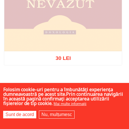
30 LEI
Stoc epuizat
Folosim cookie-uri pentru a îmbunătăți experiența
dumneavoastră pe acest site.Prin continuarea navigării
în această pagină confirmați acceptarea utilizării
fișierelor de tip cookie.
Mai multe informații
Sunt de acord
Nu, mulțumesc