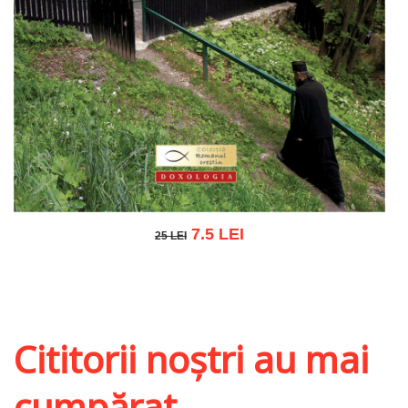
7.5 LEI
25 LEI
25 LEI
Adaugă în coș
Wishlist
Cititorii noștri au mai
cumpărat