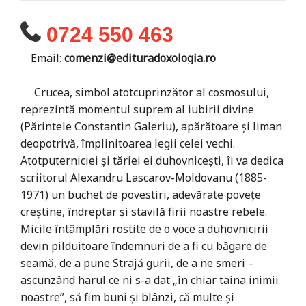
0724 550 463
Email:
comenzi@edituradoxologia.ro
Crucea, simbol atotcuprinzător al cosmosului,
reprezintă momentul suprem al iubirii divine
(Părintele Constantin Galeriu), apărătoare şi liman
deopotrivă, împlinitoarea legii celei vechi.
Atotputerniciei şi tăriei ei duhovniceşti, îi va dedica
scriitorul Alexandru Lascarov-Moldovanu (1885-
1971) un buchet de povestiri, adevărate poveţe
creştine, îndreptar şi stavilă firii noastre rebele.
Micile întâmplări rostite de o voce a duhovnicirii
devin pilduitoare îndemnuri de a fi cu băgare de
seamă, de a pune Strajă gurii, de a ne smeri –
ascunzând harul ce ni s-a dat „în chiar taina inimii
noastre”, să fim buni şi blânzi, că multe şi