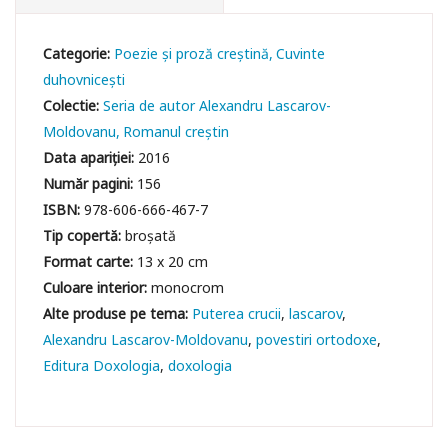
Categorie:
Poezie și proză creștină
Cuvinte
duhovniceşti
Colectie:
Seria de autor Alexandru Lascarov-
Moldovanu
Romanul creștin
Data apariției:
2016
Număr pagini:
156
ISBN:
978-606-666-467-7
Tip copertă:
broșată
Format carte:
13 x 20 cm
Culoare interior:
monocrom
Puterea crucii
lascarov
Alexandru Lascarov-Moldovanu
povestiri ortodoxe
Editura Doxologia
doxologia