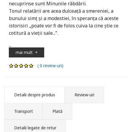
necuprinse sunt Minunile răbdării.
Tonul relatării are acea dulceaţă a smereniei, a
bunului simţ şi a modestiei, în speranţa că aceste
istorisiri „poate vor fi de folos cuiva la cine ştie ce
cotitură a vieţii sale...”.
...
mai mult
+
( 0 review-uri)
Detalii despre produs
Review-uri
Transport
Plată
Detalii legate de retur