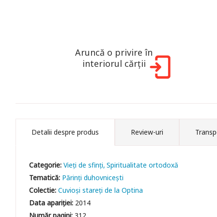
Aruncă o privire în
interiorul cărții
Detalii despre produs
Review-uri
Transp
Categorie:
Vieți de sfinți
Spiritualitate ortodoxă
Tematică:
Părinți duhovnicești
Colectie:
Cuvioși stareți de la Optina
Data apariției:
2014
Număr pagini:
312