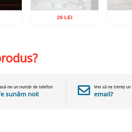
26 LEI
Stoc epuizat
St
hlist
 produs?
asă-ne un număr de telefon
Vrei să ne trimiți un
Te sunăm noi!
email?