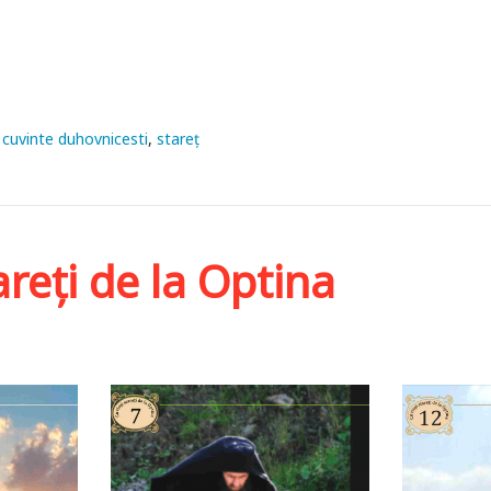
cuvinte duhovnicesti
stareţ
areți de la Optina