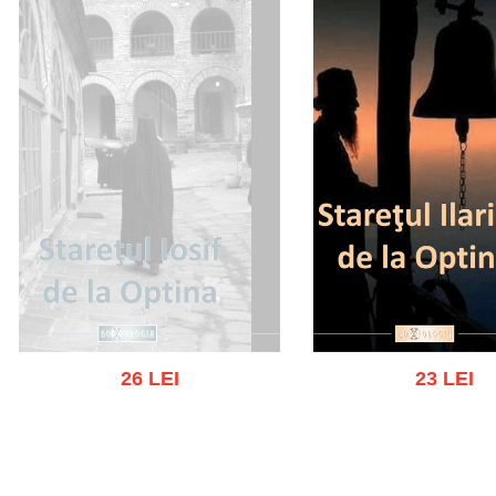
26 LEI
23 LEI
Stoc epuizat
Adaugă în coș
Wishl