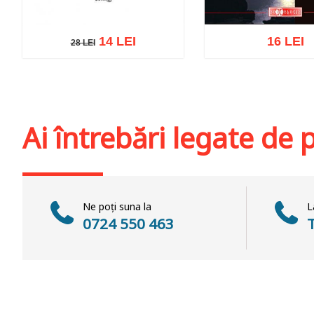
14 LEI
16 LEI
28 LEI
28 LEI
Adaugă în coș
Wishlist
Adaugă în coș
Wis
Ai întrebări legate de
Ne poți suna la
L
0724 550 463