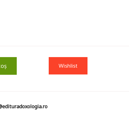
coș
Wishlist
edituradoxologia.ro