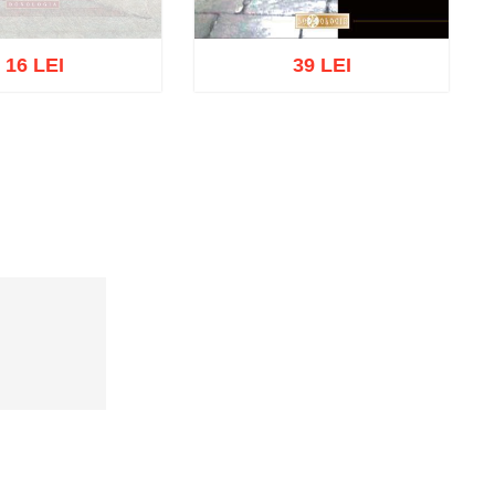
16 LEI
39 LEI
oc epuizat
Adaugă în coș
Wishlist