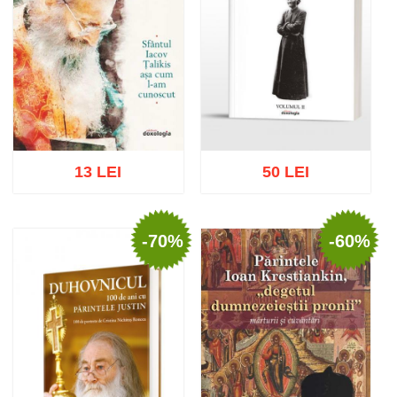
13 LEI
50 LEI
-70%
-60%
Stoc epuizat
Adaugă în coș
Wishlist