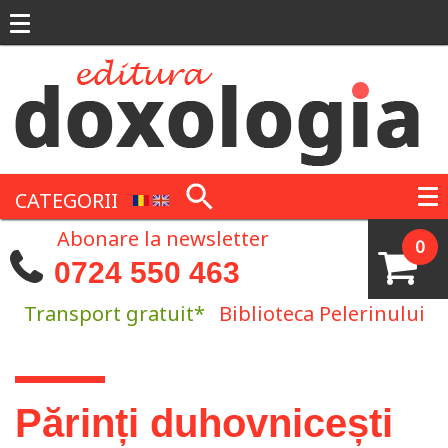
Mergi la conţinutul principal
CATEGORII
Abonare la newsletter
0
0724 550 463
Transport gratuit*
Biblioteca Pelerinului
Eşti aici
Părinți duhovnicești