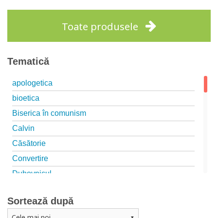
Toate produsele
Tematică
apologetica
bioetica
Biserica în comunism
Calvin
Căsătorie
Convertire
Duhovnicul
Educație
Sortează după
Familia creștină