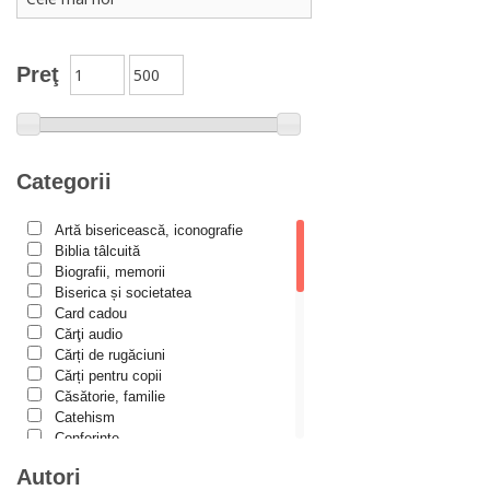
isihasm
islam
Luther
Preţ
martiriu
Marturisire de Credință
Mărturisitori
Categorii
Metafizică
Artă bisericească, iconografie
Minuni
Biblia tâlcuită
misiologie
Biografii, memorii
Biserica și societatea
Misiune Pastorală
Card cadou
Cărţi audio
paisianism
Cărți de rugăciuni
Parenting/Creșterea copiilor
Cărți pentru copii
Căsătorie, familie
Părinți duhovnicești
Catehism
Conferințe
Pe înțelesul copiilor
Cuvinte duhovniceşti
Autori
Pocăință
Dicționare