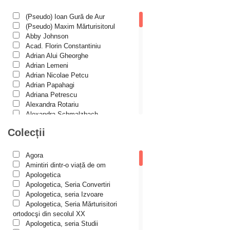
Dogmatică
Prigoana comunistă
Filocalia
(Pseudo) Ioan Gură de Aur
International Orthodox Theological
protestantism
(Pseudo) Maxim Mărturisitorul
Association
Abby Johnson
Reforma
Istoria Bisericii
Acad. Florin Constantiniu
Lecturi motivaționale
Adrian Alui Gheorghe
Rugăciune
Liturgică şi Pastorală
Adrian Lemeni
rugaciunea inimii
Muzică bisericească
Adrian Nicolae Petcu
Pateric
Adrian Papahagi
școala paisiană
Patristică
Adriana Petrescu
Pelerinaje/Turism
Sfânta Scriptură
Alexandra Rotariu
Poezie și proză creștină
Alexandra Schmalzbach
Sfântul Paisie de la Neamț
Predici/Omilii
Alexandru Creţu
Colecții
Psihoterapie ortodoxă
Alexandru Elian
Sfinte Femei
Religie, știință, filosofie
Alexandru Huțanu
Sănătate/Stil de viaţă
Sfintele Paști
Alexandru Lascarov-Moldovanu
Agora
Spiritualitate ortodoxă
Alexandru Mihăilă
Amintiri dintr-o viață de om
Sfintele Taine
Studii
Alexandru Rădescu
Apologetica
Vieți de sfinți
Alexandru Tkacenko
Sfinţii închisorilor
Apologetica, Seria Convertiri
Alexis Torrance
Apologetica, seria Izvoare
Sfinții Părinți
Alina Ana Nistor
Apologetica, Seria Mărturisitori
Alphonse de LAMARTINE
ortodocşi din secolul XX
transumanism
Amy Parker
Apologetica, seria Studii