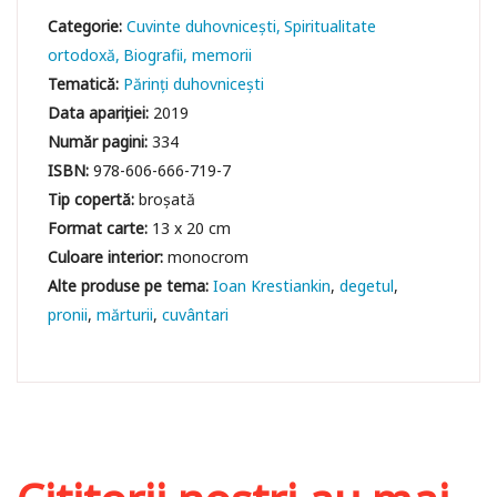
Categorie:
Cuvinte duhovniceşti
Spiritualitate
ortodoxă
Biografii, memorii
Tematică:
Părinți duhovnicești
Data apariției:
2019
Număr pagini:
334
ISBN:
978-606-666-719-7
Tip copertă:
broșată
Format carte:
13 x 20 cm
Culoare interior:
monocrom
Ioan Krestiankin
degetul
pronii
mărturii
cuvântari