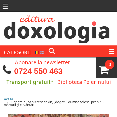
Mergi la conţinutul principal
CATEGORII
Abonare la newsletter
0
0724 550 463
Transport gratuit*
Biblioteca Pelerinului
Eşti aici
Acasă
Părintele Ioan Krestiankin, „degetul dumnezeieștii pronii” –
mărturii și cuvântări