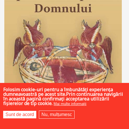
Folosim cookie-uri pentru a îmbunătăți experiența
dumneavoastră pe acest site.Prin continuarea navigării
în această pagină confirmați acceptarea utilizării
fișierelor de tip cookie.
Mai multe informații
Sunt de acord
Nu, mulțumesc