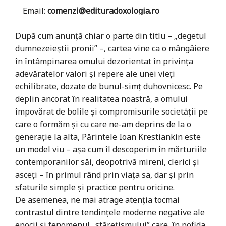
Email:
comenzi@edituradoxologia.ro
După cum anunță chiar o parte din titlu – „degetul
dumnezeieștii pronii” –, cartea vine ca o mângâiere
în întâmpinarea omului dezorientat în privința
adevăratelor valori și repere ale unei vieți
echilibrate, dozate de bunul-simț duhovnicesc. Pe
deplin ancorat în realitatea noastră, a omului
împovărat de bolile și compromisurile societății pe
care o formăm și cu care ne-am deprins de la o
generație la alta, Părintele Ioan Krestiankin este
un model viu – așa cum îl descoperim în mărturiile
contemporanilor săi, deopotrivă mireni, clerici și
asceți – în primul rând prin viața sa, dar și prin
sfaturile simple și practice pentru oricine.
De asemenea, ne mai atrage atenția tocmai
contrastul dintre tendințele moderne negative ale
epocii și fenomenul „stărețismului” care, în pofida