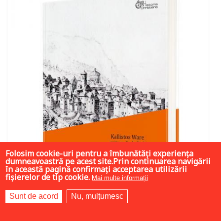
Folosim cookie-uri pentru a îmbunătăți experiența
dumneavoastră pe acest site.Prin continuarea navigării
în această pagină confirmați acceptarea utilizării
fișierelor de tip cookie.
Mai multe informații
Sunt de acord
Nu, mulțumesc