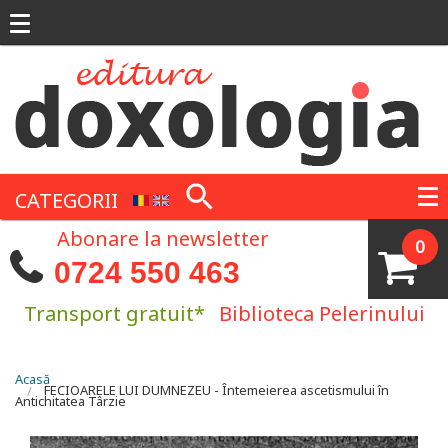
Mergi la conţinutul principal
CATEGORII
Abonare la newsletter
0
0724 550 463
Transport gratuit*
Biblioteca Pelerinului
Eşti aici
Acasă
FECIOARELE LUI DUMNEZEU - Întemeierea ascetismului în
Antichitatea Târzie