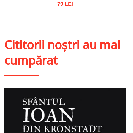
79 LEI
Adaugă în coș
Wishlist
Cititorii noștri au mai
cumpărat