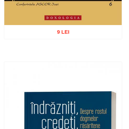
9 LEI
Adaugă în coș
Wishlist