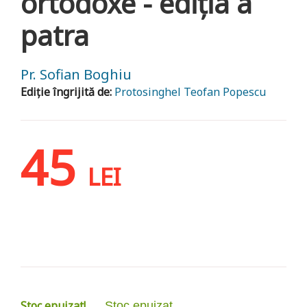
ortodoxe - ediția a
patra
Pr. Sofian Boghiu
Ediție îngrijită de:
Protosinghel Teofan Popescu
45
LEI
Stoc epuizat!
Stoc epuizat