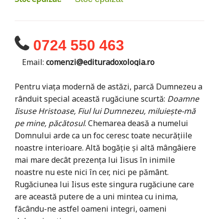
0724 550 463
Email:
comenzi@edituradoxologia.ro
Pentru viața modernă de astăzi, parcă Dumnezeu a
rânduit special această rugăciune scurtă:
Doamne
Iisuse Hristoase, Fiul lui Dumnezeu, miluiește-mă
pe mine, păcătosul
. Chemarea deasă a numelui
Domnului arde ca un foc ceresc toate necurățiile
noastre interioare. Altă bogăție și altă mângâiere
mai mare decât prezența lui Iisus în inimile
noastre nu este nici în cer, nici pe pământ.
Rugăciunea lui Iisus este singura rugăciune care
are această putere de a uni mintea cu inima,
făcându-ne astfel oameni integri, oameni