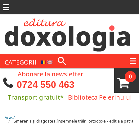
Mergi la conţinutul principal
CATEGORII
Abonare la newsletter
0
0724 550 463
Transport gratuit*
Biblioteca Pelerinului
Eşti aici
Acasă
Smerenia și dragostea, însemnele trăirii ortodoxe - ediția a patra