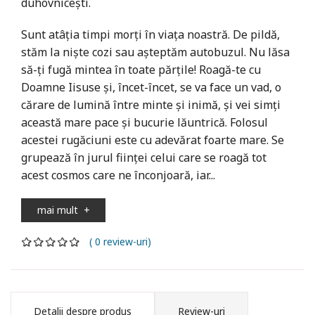
duhovnicești.
Sunt atâția timpi morți în viața noastră. De pildă,
stăm la niște cozi sau așteptăm autobuzul. Nu lăsa
să-ți fugă mintea în toate părțile! Roagă-te cu
Doamne Iisuse și, încet-încet, se va face un vad, o
cărare de lumină între minte și inimă, și vei simți
această mare pace și bucurie lăuntrică. Folosul
acestei rugăciuni este cu adevărat foarte mare. Se
grupează în jurul ființei celui care se roagă tot
acest cosmos care ne înconjoară, iar...
mai mult
+
( 0 review-uri)
Detalii despre produs
Review-uri