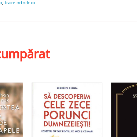
a
traire ortodoxa
i cumpărat