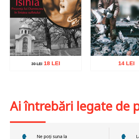
18 LEI
14 LEI
30 LEI
30 LEI
Adaugă în coș
Wishlist
Adaugă în coș
Wis
Ai întrebări legate de
Ne poți suna la
L