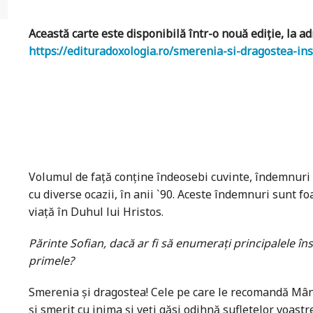
Această carte este disponibilă într-o nouă ediție, la ad
https://edituradoxologia.ro/smerenia-si-dragostea-ins
Volumul de față conține îndeosebi cuvinte, îndemnuri și
cu diverse ocazii, în anii `90. Aceste îndemnuri sunt foa
viață în Duhul lui Hristos.
Părinte Sofian, dacă ar fi să enumerați principalele îns
primele?
Smerenia și dragostea! Cele pe care le recomandă Mânt
și smerit cu inima și veți găsi odihnă sufletelor voast