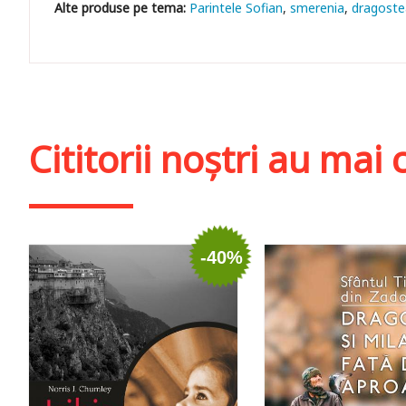
Parintele Sofian
smerenia
dragoste
Cititorii noștri au ma
-40%