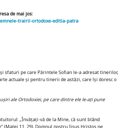
resa de mai jos:
emnele-trairii-ortodoxe-editia-patra
 sfaturi pe care Părintele Sofian le-a adresat tinerilor,
rte actuale și pentru tinerii de astăzi, care își doresc o
ușiri ale Ortodoxiei, pe care dintre ele le-ați pune
uitorul: „Învățați-vă de la Mine, că sunt blând
re” (Matei 11, 29). Domnul nostru Iisus Hristos ne