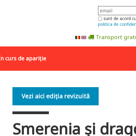
sunt de acord c
politica de confiden
Transport grat
Abonare la newsletter
În curs de apariție
Vezi aici ediția revizuită
Smerenia și drago