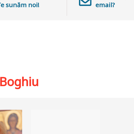
Te sunăm noi!
email?
 Boghiu