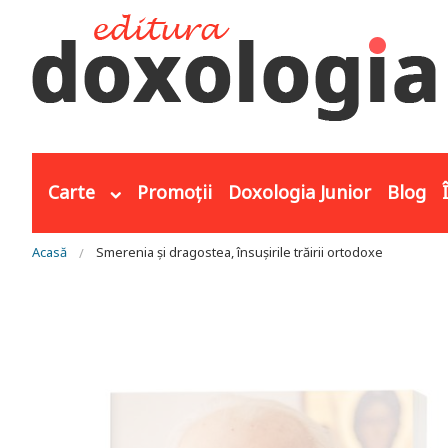
Mergi la conţinutul principal
Carte
Promoții
Doxologia Junior
Blog
Eşti aici
Acasă
Smerenia și dragostea, însușirile trăirii ortodoxe