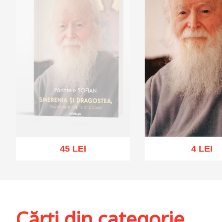
45 LEI
4 LEI
Stoc epuizat
Adaugă în coș
Wis
Cărți din categorie