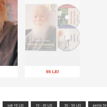
65 LEI
Stoc epuizat
hlist
sub 10 LEI
10 - 30 LEI
30 - 50 LEI
peste 50