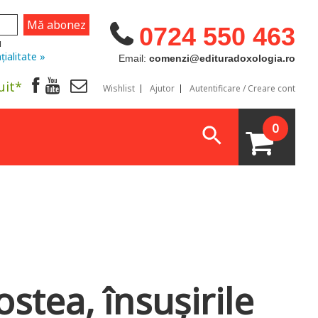
0724 550 463
u
țialitate »
Email:
comenzi@edituradoxologia.ro
uit*
Wishlist
Ajutor
Autentificare / Creare cont
0
stea, însușirile