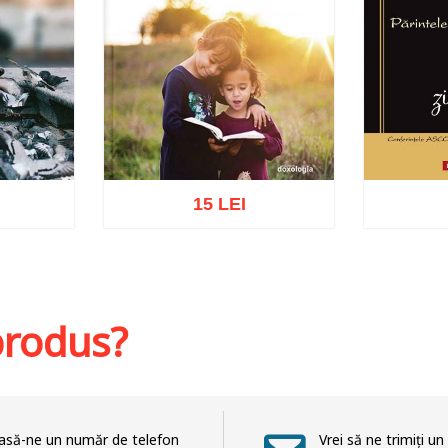
15 LEI
Adaug
hlist
Adaugă în coș
Wishlist
 produs?
asă-ne un număr de telefon
Vrei să ne trimiți un