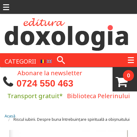
Mergi la conţinutul principal
CATEGORII
Abonare la newsletter
0
0724 550 463
Transport gratuit*
Biblioteca Pelerinului
Eşti aici
Acasă
Riscul iubirii. Despre buna întrebuințare spirituală a obișnuitului