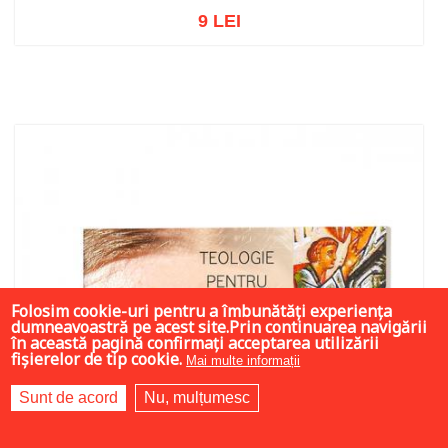
9 LEI
Adaugă în coș
Wishlist
Folosim cookie-uri pentru a îmbunătăți experiența
dumneavoastră pe acest site.Prin continuarea navigării
în această pagină confirmați acceptarea utilizării
fișierelor de tip cookie.
Mai multe informații
Sunt de acord
Nu, mulțumesc