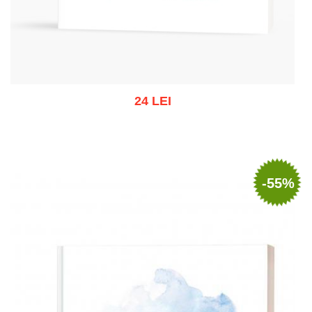
24 LEI
Stoc epuizat
-55%