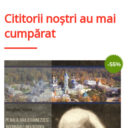
Adaugă în coș
Wishlist
Cititorii noștri au mai
cumpărat
-55%