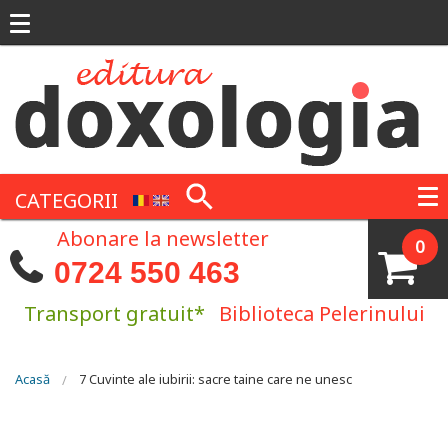
Mergi la conţinutul principal
CATEGORII
Abonare la newsletter
0
0724 550 463
Transport gratuit*
Biblioteca Pelerinului
Eşti aici
Acasă
7 Cuvinte ale iubirii: sacre taine care ne unesc