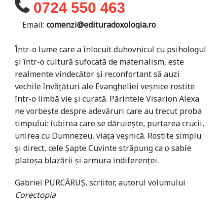
0724 550 463
Email:
comenzi@edituradoxologia.ro
Într-o lume care a înlocuit duhovnicul cu psihologul
și într-o cultură sufocată de materialism, este
realmente vindecător și reconfortant să auzi
vechile învățături ale Evangheliei veșnice rostite
într-o limbă vie și curată. Părintele Visarion Alexa
ne vorbește despre adevăruri care au trecut proba
timpului: iubirea care se dăruiește, purtarea crucii,
unirea cu Dumnezeu, viața veșnică. Rostite simplu
și direct, cele Șapte Cuvinte străpung ca o sabie
platoșa blazării și armura indiferenței.
Gabriel PURCĂRUȘ, scriitor, autorul volumului
Corectopia