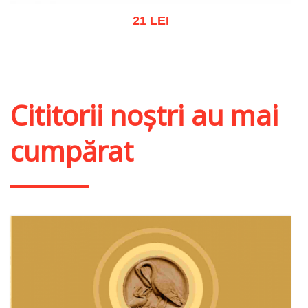
21 LEI
Adaugă în coș
Wishlist
Cititorii noștri au mai
cumpărat