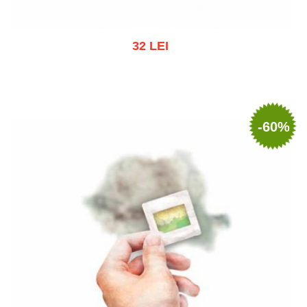
32 LEI
Adaugă în coș
Wishlist
-60%