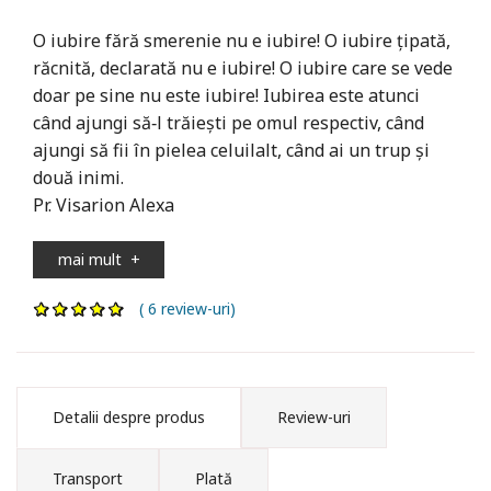
O iubire fără smerenie nu e iubire! O iubire ţipată,
răcnită, declarată nu e iubire! O iubire care se vede
doar pe sine nu este iubire! Iubirea este atunci
când ajungi să‑l trăiești pe omul respectiv, când
ajungi să fii în pielea celuilalt, când ai un trup și
două inimi.
Pr. Visarion Alexa
mai mult
+
( 6 review-uri)
Detalii despre produs
Review-uri
Transport
Plată