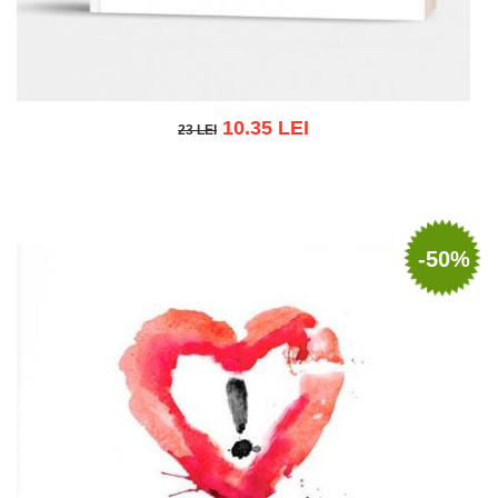
10.35 LEI
23 LEI
23 LEI
Adaugă în coș
Wishlist
-50%