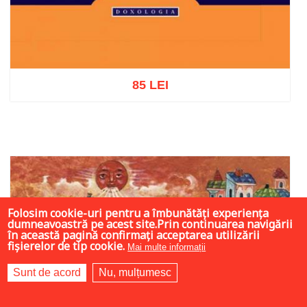
85 LEI
Adaugă în coș
Wishlist
Folosim cookie-uri pentru a îmbunătăți experiența
dumneavoastră pe acest site.Prin continuarea navigării
în această pagină confirmați acceptarea utilizării
fișierelor de tip cookie.
Mai multe informații
Sunt de acord
Nu, mulțumesc