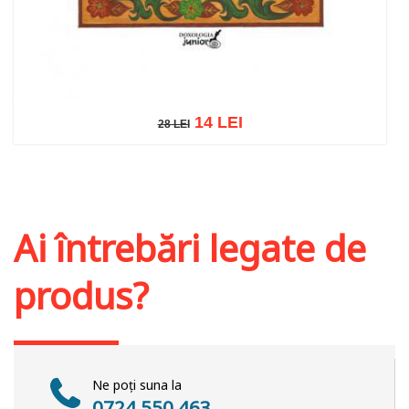
14 LEI
28 LEI
28 LEI
Adaugă în coș
Wishlist
Ai întrebări legate de
produs?
Ne poți suna la
0724 550 463