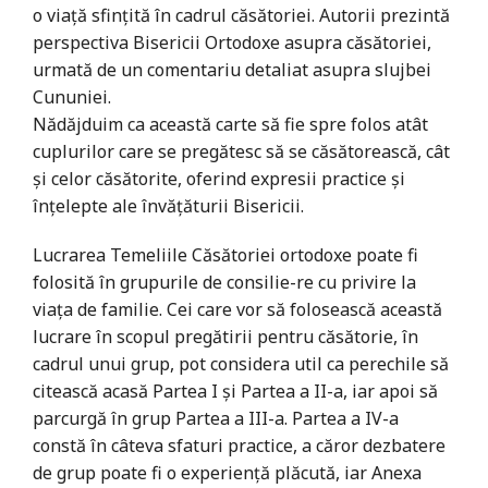
o viață sfințită în cadrul căsătoriei. Autorii prezintă
perspectiva Bisericii Ortodoxe asupra căsătoriei,
urmată de un comentariu detaliat asupra slujbei
Cununiei.
Nădăjduim ca această carte să fie spre folos atât
cuplurilor care se pregătesc să se căsătorească, cât
și celor căsătorite, oferind expresii practice și
înțelepte ale învățăturii Bisericii.
Lucrarea Temeliile Căsătoriei ortodoxe poate fi
folosită în grupurile de consilie-re cu privire la
viața de familie. Cei care vor să folosească această
lucrare în scopul pregătirii pentru căsătorie, în
cadrul unui grup, pot considera util ca perechile să
citească acasă Partea I și Partea a II-a, iar apoi să
parcurgă în grup Partea a III-a. Partea a IV-a
constă în câteva sfaturi practice, a căror dezbatere
de grup poate fi o experiență plăcută, iar Anexa