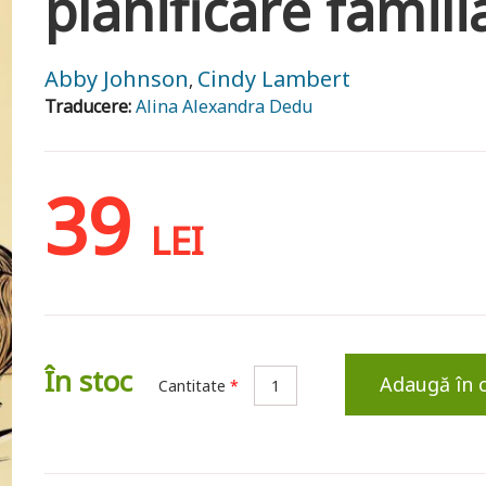
planificare famili
Abby Johnson
Cindy Lambert
,
Traducere:
Alina Alexandra Dedu
39
LEI
În stoc
Adaugă în 
Cantitate
*