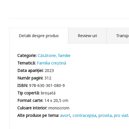
Detalii despre produs
Review-uri
Transp
Categorie:
Căsătorie, familie
Tematică:
Familia creștină
Data apariției:
2023
Număr pagini:
312
ISBN:
978-630-301-080-9
Tip copertă:
broșată
Format carte:
14 x 20,5 cm
Culoare interior:
monocrom
avort
contracepția
provita
pro viat