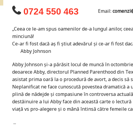
0724 550 463
Email:
comenzi@
„Ceea ce le-am spus oamenilor de-a lungul anilor, cee
minciună!
Ce-ar fi fost dacă aș fi știut adevărul și ce-ar fi fost da
Abby Johnson
Abby Johnson și-a părăsit locul de muncă în octombrie 
deoarece Abby, directorul Planned Parenthood din Texas
asistat prima oară la o procedură de avort, a decis să 
Neplanificat ne face cunoscută povestea dramatică a 
plină de nădejde și compasiune în controversa actual
destăinuire a lui Abby face din această carte o lectur
viață vs pro-alegere și o mână întinsă către femeile ca
...