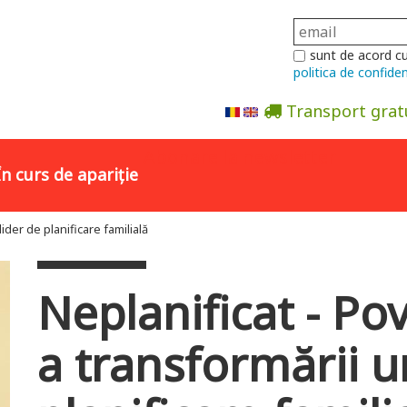
sunt de acord c
politica de confiden
Transport grat
Abonare la newsletter
În curs de apariție
ider de planificare familială
Neplanificat - Po
a transformării u