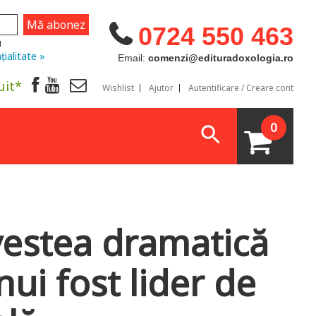
0724 550 463
u
țialitate »
Email:
comenzi@edituradoxologia.ro
uit*
Wishlist
Ajutor
Autentificare / Creare cont
0
vestea dramatică
nui fost lider de