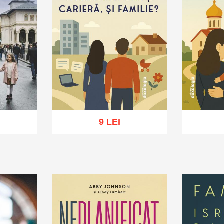
9 LEI
hlist
Adaugă în coș
Wishlist
Adaug