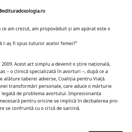
edituradoxologia.ro
a ce am crezut, am propovăduit și am apărat este o
că l-aș fi spus tuturor acelor femei?”
2009. Acest act simplu a devenit o știre națională,
 – o clinică specializată în avorturi –, după ce a
se alăture taberei adverse, Coaliția pentru Viață.
unei transformări personale, care aduce o mărturie
ă legată de problema avortului. Impresionanta
ă necesară pentru oricine se implică în dezbaterea pro-
re se confruntă cu o criză de sarcină.