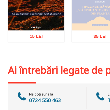
15 LEI
35 LEI
Stoc epuiz
Adaugă în coș
Wishlist
Ai întrebări legate de
Ne poți suna la
L
0724 550 463