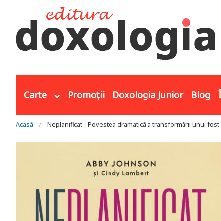
Mergi la conţinutul principal
Carte
Promoții
Doxologia Junior
Blog
Eşti aici
Acasă
Neplanificat - Povestea dramatică a transformării unui fost l