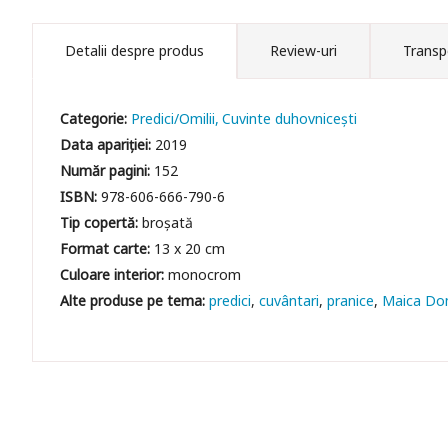
Detalii despre produs
Review-uri
Transp
Categorie:
Predici/Omilii
Cuvinte duhovniceşti
Data apariției:
2019
Număr pagini:
152
ISBN:
978-606-666-790-6
Tip copertă:
broșată
Format carte:
13 x 20 cm
Culoare interior:
monocrom
predici
cuvântari
pranice
Maica Do