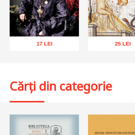
17 LEI
25 LEI
Adaugă în coș
Wishlist
Adaugă în coș
Wis
Cărți din categorie