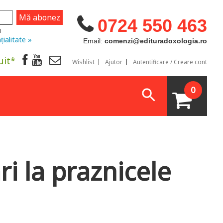
0724 550 463
u
țialitate »
Email:
comenzi@edituradoxologia.ro
uit*
Wishlist
Ajutor
Autentificare / Creare cont
0
ri la praznicele