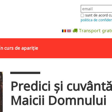
sunt de acord c
politica de confiden
Transport grat
Abonare la newsletter
În curs de apariție
Predici și cuvântă
Maicii Domnului