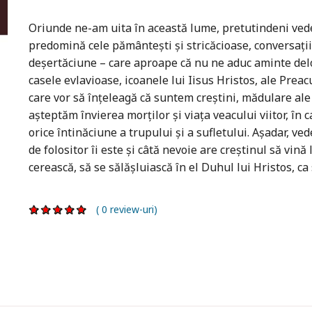
Oriunde ne-am uita în această lume, pretutindeni vede
predomină cele pământești și stricăcioase, conversațiil
deșertăciune – care aproape că nu ne aduc aminte delo
casele evlavioase, icoanele lui Iisus Hristos, ale Preacu
care vor să înțeleagă că suntem creștini, mădulare ale 
așteptăm învierea morților și viața veacului viitor, în 
orice întinăciune a trupului și a sufletului. Așadar, ved
de folositor îi este și câtă nevoie are creștinul să vin
cerească, să se sălășluiască în el Duhul lui Hristos, ca să
( 0 review-uri)