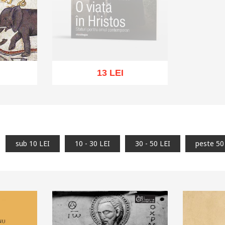
13 LEI
Stoc epuizat
hlist
sub 10 LEI
10 - 30 LEI
30 - 50 LEI
peste 50