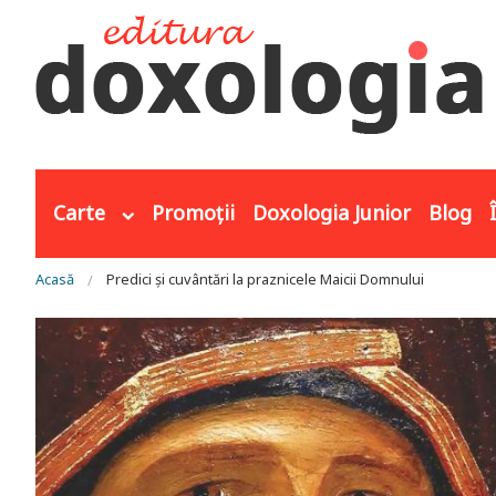
Mergi la conţinutul principal
Carte
Promoții
Doxologia Junior
Blog
Eşti aici
Acasă
Predici și cuvântări la praznicele Maicii Domnului