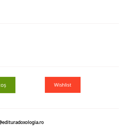
coș
Wishlist
edituradoxologia.ro