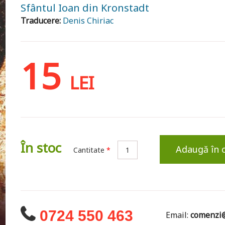
Sfântul Ioan din Kronstadt
Traducere:
Denis Chiriac
15
LEI
În stoc
Adaugă în 
Cantitate
*
0724 550 463
Email:
comenzi@