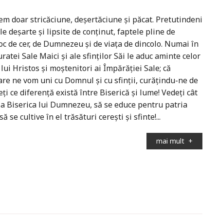
m doar stricăciune, deșertăciune și păcat. Pretutindeni
e deșarte și lipsite de conținut, faptele pline de
c de cer, de Dumnezeu și de viața de dincolo. Numai în
ratei Sale Maici și ale sfinților Săi le aduc aminte celor
lui Hristos și moștenitori ai Împărăției Sale; că
care ne vom uni cu Domnul și cu sfinții, curățindu-ne de
eți ce diferență există între Biserică și lume! Vedeți cât
ă la Biserica lui Dumnezeu, să se educe pentru patria
 se cultive în el trăsături cerești și sfinte!...
mai mult
+