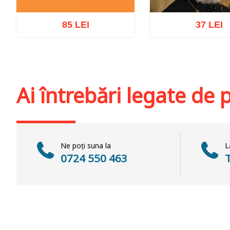
85 LEI
37 LEI
Adaugă în coș
Wishlist
Adaugă în coș
Wis
Ai întrebări legate de
Ne poți suna la
L
0724 550 463