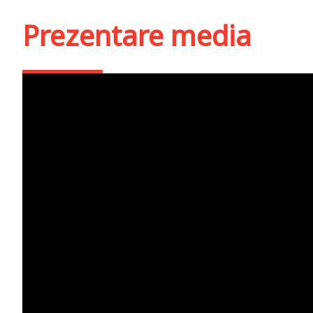
Prezentare media
⭕ LIVE: Dialoguri livre
Sfântului Grigorie Pa