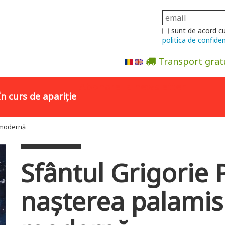
sunt de acord c
politica de confiden
Transport grat
Abonare la newsletter
În curs de apariție
a modernă
Sfântul Grigorie 
nașterea palamis