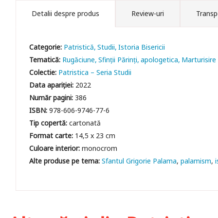
Detalii despre produs
Review-uri
Transp
Categorie:
Patristică
Studii
Istoria Bisericii
Tematică:
Rugăciune
Sfinții Părinți
apologetica
Marturisire
Colectie:
Patristica – Seria Studii
Data apariției:
2022
Număr pagini:
386
ISBN:
978-606-9746-77-6
Tip copertă:
cartonată
Format carte:
14,5 x 23 cm
Culoare interior:
monocrom
Sfantul Grigorie Palama
palamism