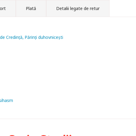
ort
Plată
Detalii legate de retur
 de Credință
Părinți duhovnicești
isihasm