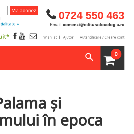
0724 550 463
u
țialitate »
Email:
comenzi@edituradoxologia.ro
uit*
Wishlist
Ajutor
Autentificare / Creare cont
0
Palama și
mului în epoca