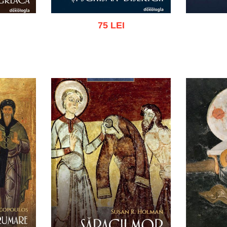
75 LEI
ist
Adaugă în coș
Wishlist
Adau