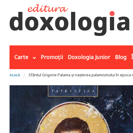
Mergi la conţinutul principal
Carte
Promoții
Doxologia Junior
Blog
Eşti aici
Acasă
Sfântul Grigorie Palama și nașterea palamismului în epoc