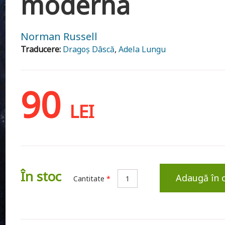
modernă
Norman Russell
Traducere:
Dragoș Dâscă
,
Adela Lungu
90
LEI
În stoc
Adaugă în 
Cantitate
*