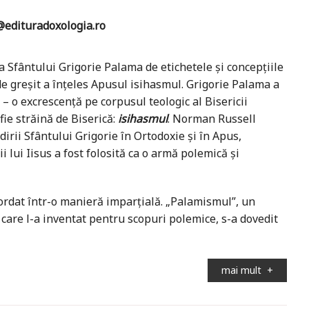
edituradoxologia.ro
 Sfântului Grigorie Palama de etichetele şi concepţiile
de greşit a înţeles Apusul isihasmul. Grigorie Palama a
i – o excrescenţă pe corpusul teologic al Bisericii
fie străină de Biserică:
isihasmul
. Norman Russell
dirii Sfântului Grigorie în Ortodoxie şi în Apus,
lui Iisus a fost folosită ca o armă polemică şi
bordat într-o manieră imparțială. „Palamismul”, un
 care l-a inventat pentru scopuri polemice, s-a dovedit
mai mult
+