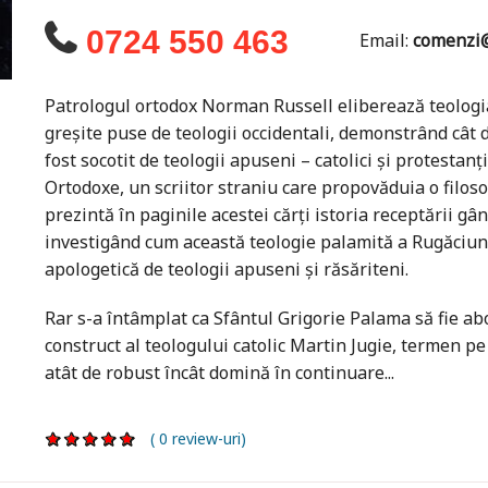
0724 550 463
Email:
comenzi@
Patrologul ortodox Norman Russell eliberează teologia
greşite puse de teologii occidentali, demonstrând cât 
fost socotit de teologii apuseni – catolici şi protestanţ
Ortodoxe, un scriitor straniu care propovăduia o filoso
prezintă în paginile acestei cărţi istoria receptării gân
investigând cum această teologie palamită a Rugăciunii 
apologetică de teologii apuseni şi răsăriteni.
Rar s-a întâmplat ca Sfântul Grigorie Palama să fie a
construct al teologului catolic Martin Jugie, termen pe
atât de robust încât domină în continuare...
( 0 review-uri)