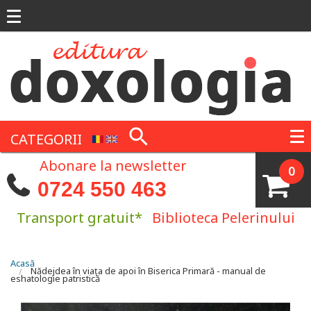
Mergi la conţinutul principal
CATEGORII
Abonare la newsletter
0
0724 550 463
Transport gratuit*
Biblioteca Pelerinului
Eşti aici
Acasă
Nădejdea în viața de apoi în Biserica Primară - manual de
eshatologie patristică