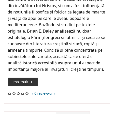
din învățătura lui Hristos, și cum a fost influențată
de noțiunile filosofice și folclorice legate de moarte
și viața de apoi pe care le aveau popoarele
mediteraneene. Bazându-și studiul pe textele
originale, Brian E. Daley analizează nu doar
eshatologia Părinților greci și latini, ci și ceea ce se
cunoaște din literatura creștină siriacă, coptă și
armeană timpurie. Concisă și bine concentrată pe
subiectele sale variate, această carte oferă o
analiză istorică accesibilă asupra unui aspect de
importanță majoră al învățăturii creștine timpurii.
mai mult
+
( 0 review-uri)