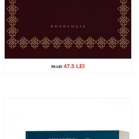
47.5 LEI
95 LEI
95 LEI
Adaugă în coș
Wishlist