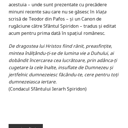
acestuia – unde sunt prezentate cu precădere
minuni recente sau care nu se găsesc în
Viața
scrisă de Teodor din Pafos – și un Canon de
rugăciune către Sfântul Spiridon – tradus și editat
acum pentru prima dată în spațiul românesc.
De dragostea lui Hristos fiind rănit, preasfințite,
mintea înălțându-ți-se de lumina vie a Duhului, ai
dobândit încercarea cea lucrătoare, prin adânca-ți
cugetare la cele înalte, insuflate de Dumnezeu și
jertfelnic dumnezeiesc făcându-te, cere pentru toți
dumnezeiasca iertare.
(Condacul Sfântului Ierarh Spiridon)