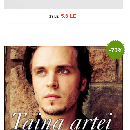
5.6 LEI
28 LEI
28 LEI
Adaugă în coș
Wishlist
-70%