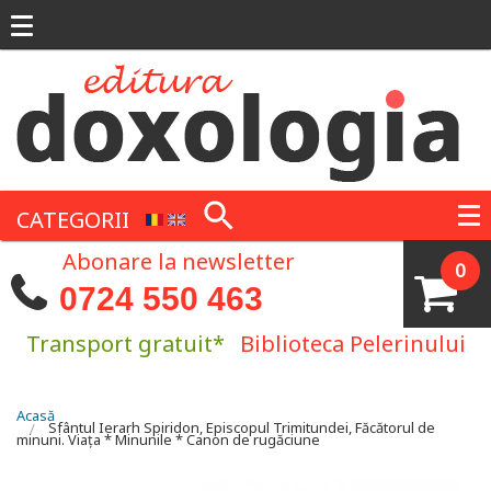
Mergi la conţinutul principal
CATEGORII
Abonare la newsletter
0
0724 550 463
Transport gratuit*
Biblioteca Pelerinului
Eşti aici
Acasă
Sfântul Ierarh Spiridon, Episcopul Trimitundei, Făcătorul de
minuni. Viața * Minunile * Canon de rugăciune