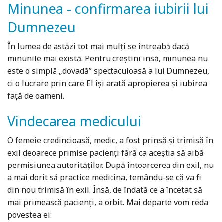
Minunea - confirmarea iubirii lui
Dumnezeu
În lumea de astăzi tot mai mulți se întreabă dacă
minunile mai există. Pentru creștini însă, minunea nu
este o simplă „dovadă” spectaculoasă a lui Dumnezeu,
ci o lucrare prin care El își arată apropierea și iubirea
față de oameni.
Vindecarea medicului
O femeie credincioasă, medic, a fost prinsă și trimisă în
exil deoarece primise pacienți fără ca aceștia să aibă
permisiunea autorităților. După întoarcerea din exil, nu
a mai dorit să practice medicina, temându-se că va fi
din nou trimisă în exil. Însă, de îndată ce a încetat să
mai primească pacienți, a orbit. Mai departe vom reda
povestea ei: