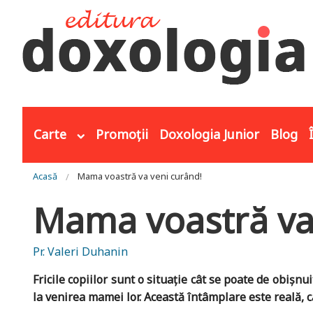
Mergi la conţinutul principal
Carte
Promoții
Doxologia Junior
Blog
Eşti aici
Acasă
Mama voastră va veni curând!
Mama voastră va
Pr. Valeri Duhanin
Fricile copiilor sunt o situaţie cât se poate de obișnu
la venirea mamei lor. Această întâmplare este reală, c