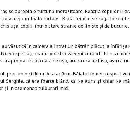
aș se apropia o furtună îngrozitoare. Reacţia copiilor îi era
ţuise deja în toată forţa ei. Biata femeie se ruga fierbinte
his ușa, copiii, într-o stare stranie de liniște și de bucurie,
i au văzut că în cameră a intrat un bătrân plăcut la înfăţișar
 „Nu vă speriaţi, mama voastră va veni curând”. El le-a mai 
s-a apropiat încă o dată de ușă, aceea era închisă, așa că ni
l, precum nici de unde a apărut. Băiatul femeii respective î
Serghie, că era foarte blând, că i-a atins și chiar i-a mân
ar și în asemenea tulburări mici.