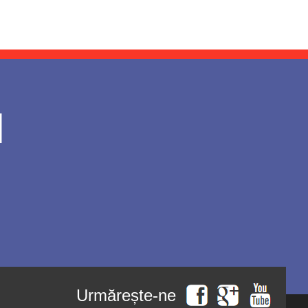
l
Urmărește-ne