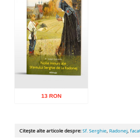
13 RON
Adaugă în coș
Wishlist
Citește alte articole despre:
Sf. Serghie
,
Radonej
,
faca