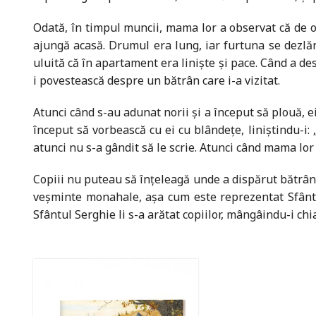
Odată, în timpul muncii, mama lor a observat că de or
ajungă acasă. Drumul era lung, iar furtuna se dezlăn
uluită că în apartament era liniște și pace. Când a desc
i povestească despre un bătrân care i-a vizitat.
Atunci când s-au adunat norii și a început să plouă, e
început să vorbească cu ei cu blândeţe, liniștindu-i:
atunci nu s-a gândit să le scrie. Atunci când mama lor 
Copiii nu puteau să înţeleagă unde a dispărut bătrânu
veșminte monahale, așa cum este reprezentat Sfântul 
Sfântul Serghie li s-a arătat copiilor, mângâindu-i chi