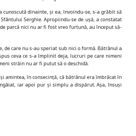
 cunoscută dinainte, și ea, învoindu-se, s-a grăbit să
 Sfântului Serghie. Apropiindu-se de ușă, a constatat
 de parcă nici nu ar fi fost vreo furtună, au început să-
e, de care nu s-au speriat sub nici o formă. Bătrânul a
spus ceva ce s-a împlinit deja, lucruri pe care nimeni
meni străin nu ar fi putut să o deschidă.
și amintea, în consecinţă, că bătrânul era îmbrăcat în
gâiat, iar apoi pur și simplu a dispărut. Așa, însuși