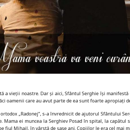
ită a vieţii noastre. Dar și aici, Sfântul Serghie își manifes
ăci oamenii care au avut parte de ea sunt foarte apropiaţi de
 ortodox „Radonej”, s-a învrednicit de ajutorul Sfântului Se
e. Mama ei muncea la Serghiev Posad în spital, la capătul st
 pe fiul Mihail, în vârstă de șase ani. Copiilor le era cel mai m