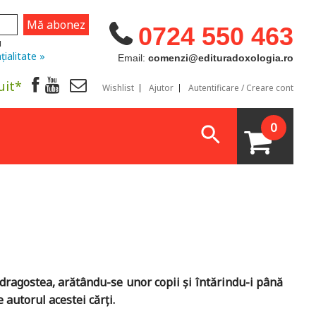
0724 550 463
u
țialitate »
Email:
comenzi@edituradoxologia.ro
uit*
Wishlist
Ajutor
Autentificare / Creare cont
0
tă dragostea, arătându-se unor copii și întărindu-i până
 autorul acestei cărţi.