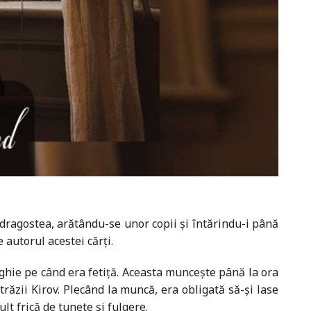
tă dragostea, arătându-se unor copii și întărindu-i până
 autorul acestei cărţi.
rghie pe când era fetiţă. Aceasta muncește până la ora
răzii Kirov. Plecând la muncă, era obligată să-și lase
ult frică de tunete și fulgere.