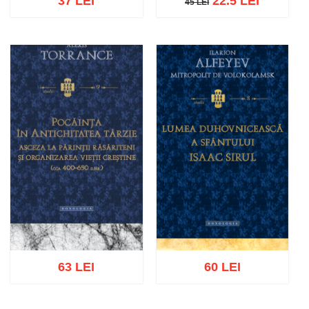
37 LEI
22.5 LEI
45 LEI
45 LEI
Adaugă în coș
Wishlist
Adaugă în coș
Wishlist
63 LEI
60 LEI