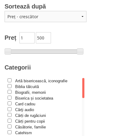
Arta creștină
Sortează după
Audio Book-uri
Biblia în actualitate
Biblioteca Paisiană – Seria Antologie psaltică
Preț
Biblioteca Paisiană – Seria Scrieri
Biblioteca Paisiana – Seria Studii
Biblioteca Paisiană – Seria Traduceri
Categorii
Bioetică, Biopolitică
Călăuze duhovnicești
Artă bisericească, iconografie
Biblia tâlcuită
Cartea de povești
Biografii, memorii
Colecția Prichindel
Biserica și societatea
Card cadou
Copii în siguranță
Cărţi audio
Cărți de rugăciuni
Copilăria copilului creștin
Cărți pentru copii
Cuvinte către tineri
Căsătorie, familie
Catehism
Cuvioși stareți de la Optina