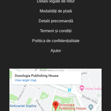
Detalii legate de retur
Viața în Hristos – Seria Pagini de Filocalie
Camelia Roman
Cardinalul Joseph Ratzinger
Zile cu sfinți
Modalități de plată
Carlos Beltramo Álvarez
Carmen Gabriela Lăzăreanu
„Micul Prinț”
Carmen Marian
Detalii precomandă
Cassian Maria Spiridon
Cătălin Raiu
Termeni și condiții
Cătălina Dănilă
Cătălina Gheorghian
Politica de confidențialitate
Cezar Florin Cocuz
Charles Perrot
Ajutor
Chris Moorey
Christian C. Sahner
Christine de Marcellus Vollmer
Christine Rogers
Christophe Rico
Christopher A. Hall
Christos Yannaras
Cindy Lambert
Claudia Partole
Claudia Rapp
Constantin Bostan
Constantin Cavarnos
Constantin Cloșcă