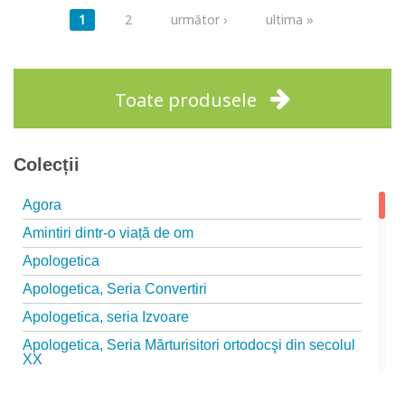
Pagini
1
2
următor ›
ultima »
Adaugă în coș
Wishlist
Adaugă în coș
Wishlist
Toate produsele
Colecții
Agora
Amintiri dintr-o viață de om
Apologetica
Apologetica, Seria Convertiri
Apologetica, seria Izvoare
Apologetica, Seria Mărturisitori ortodocşi din secolul
XX
Apologetica, seria Studii