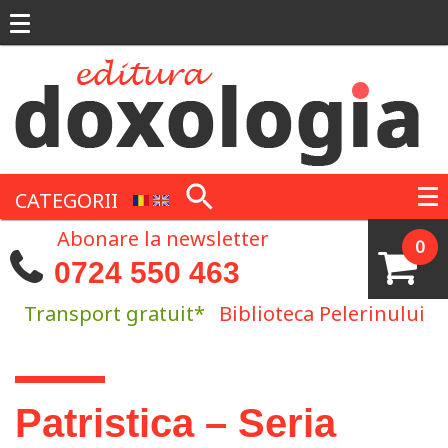
Mergi la conţinutul principal
CATEGORII
Abonare la newsletter
0
0724 550 463
Transport gratuit*
Biblioteca Pelerinului
Eşti aici
Patristica – Seria