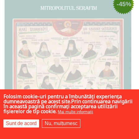
-45%
Folosim cookie-uri pentru a îmbunătăți experiența
dumneavoastră pe acest site.Prin continuarea navigării
în această pagină confirmați acceptarea utilizării
fișierelor de tip cookie.
Mai multe informații
Sunt de acord
Nu, mulțumesc