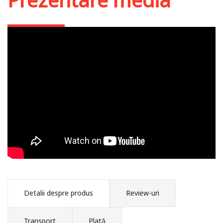
George Florovsky si
renşterea religioasă
rusă - Paul L. Gavrilyuk
Detalii despre produs
Review-uri
Transport
Plată