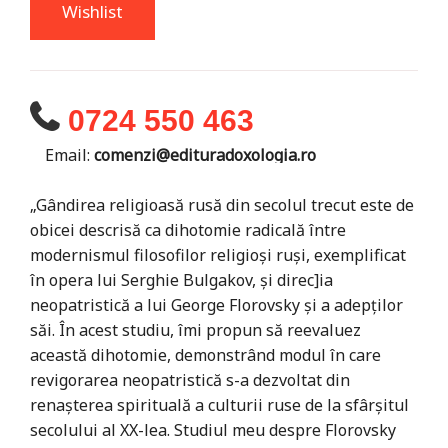
Wishlist
0724 550 463
Email:
comenzi@edituradoxologia.ro
„Gândirea religioasă rusă din secolul trecut este de
obicei descrisă ca dihotomie radicală între
modernismul filosofilor religioşi ruşi, exemplificat
în opera lui Serghie Bulgakov, şi direc]ia
neopatristică a lui George Florovsky şi a adepţilor
săi. În acest studiu, îmi propun să reevaluez
această dihotomie, demonstrând modul în care
revigo­rarea neopatristică s-a dezvoltat din
renaşterea spirituală a culturii ruse de la sfârşitul
secolului al XX-lea. Studiul meu despre Florovsky