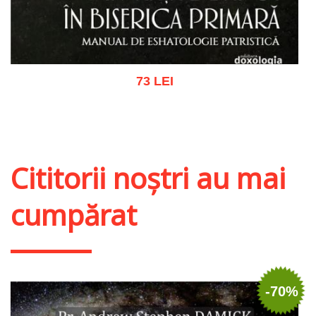
73 LEI
Adaugă în coș
Wishlist
Cititorii noștri au mai
cumpărat
-70%