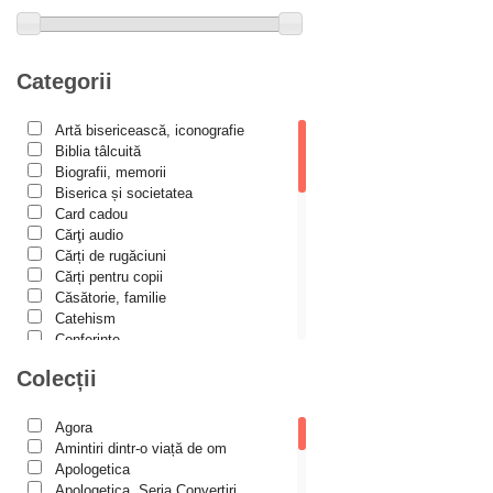
Alexandru Elian
Alexandru Huțanu
Alexandru Lascarov-Moldovanu
Categorii
Alexandru Mihăilă
Artă bisericească, iconografie
Alexandru Rădescu
Biblia tâlcuită
Alexandru Tkacenko
Biografii, memorii
Biserica și societatea
Alexis Torrance
Card cadou
Cărţi audio
Alina Ana Nistor
Cărți de rugăciuni
Alphonse de LAMARTINE
Cărți pentru copii
Căsătorie, familie
Amy Parker
Catehism
Conferințe
Ana Iacov
Cuvinte duhovniceşti
Colecții
Ana-Lorina Iacob
Dicționare
Dogmatică
Anastasiya Sokolova
Filocalia
Agora
International Orthodox Theological
Anca Apostol
Amintiri dintr-o viață de om
Association
Apologetica
Anca Vasiliu
Istoria Bisericii
Apologetica, Seria Convertiri