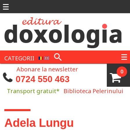
Mergi la conţinutul principal
CATEGORII
Abonare la newsletter
0
0724 550 463
Transport gratuit*
Biblioteca Pelerinului
Eşti aici
Adela Lungu