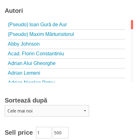
Autori
(Pseudo) Ioan Gură de Aur
(Pseudo) Maxim Mărturisitorul
Abby Johnson
Acad. Florin Constantiniu
Adrian Alui Gheorghe
Adrian Lemeni
Adrian Nicolae Petcu
Adrian Papahagi
Sortează după
Adriana Petrescu
Alexandra Rotariu
Alexandra Schmalzbach
Alexandru Creţu
Sell price