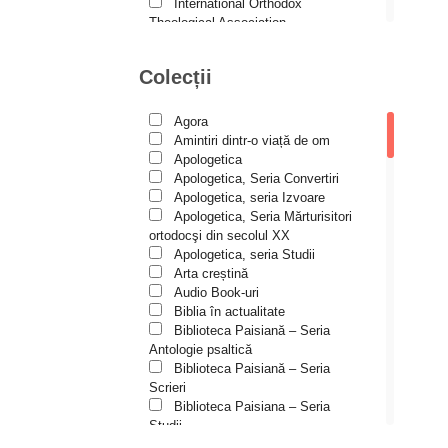
Andreea și Ana Maria
International Orthodox
Lemnaru
Theological Association
Istoria Bisericii
Andrei Dîrlău
Lecturi motivaționale
Colecții
Andrei Macar
Liturgică şi Pastorală
Muzică bisericească
Andrew Stephen Damick
Pateric
Agora
Patristică
Anthony Stehlin
Amintiri dintr-o viață de om
Pelerinaje/Turism
Apologetica
Araz Veliev
Poezie și proză creștină
Apologetica, Seria Convertiri
Predici/Omilii
Apologetica, seria Izvoare
Arhid. dr. Iulian-Ciprian Rusu
Psihoterapie ortodoxă
Apologetica, Seria Mărturisitori
Religie, știință, filosofie
Arhid. John Chryssavgis
ortodocşi din secolul XX
Sănătate/Stil de viaţă
Apologetica, seria Studii
Arhid. Laurean Mircea
Spiritualitate ortodoxă
Arta creștină
Studii
Audio Book-uri
Arhid. lect. univ. dr. Adrian-
Vieți de sfinți
Sorin Mihalache
Biblia în actualitate
Biblioteca Paisiană – Seria
Arhidiacon Alexandru Grigoraș
Antologie psaltică
Biblioteca Paisiană – Seria
Arhim. Athanasie
Scrieri
Stavrovouniotul
Biblioteca Paisiana – Seria
Arhim. Clement Haralam
Studii
Biblioteca Paisiană – Seria