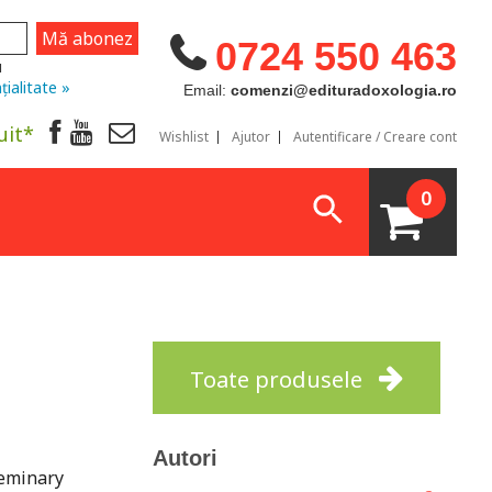
0724 550 463
u
țialitate »
Email:
comenzi@edituradoxologia.ro
uit*
Wishlist
Ajutor
Autentificare / Creare cont
0
Toate produsele
Autori
Seminary