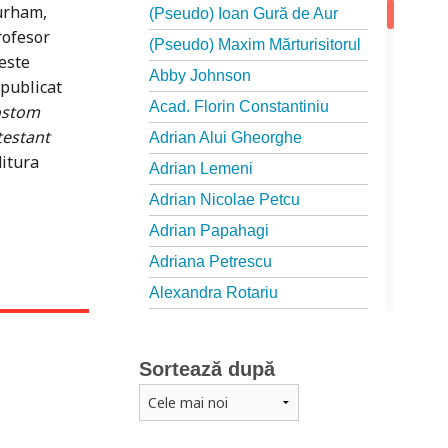
Durham,
(Pseudo) Ioan Gură de Aur
rofesor
(Pseudo) Maxim Mărturisitorul
 este
Abby Johnson
 publicat
Acad. Florin Constantiniu
sostom
testant
Adrian Alui Gheorghe
ditura
Adrian Lemeni
Adrian Nicolae Petcu
Adrian Papahagi
Adriana Petrescu
Alexandra Rotariu
Alexandra Schmalzbach
Alexandru Creţu
Sortează după
Alexandru Elian
Alexandru Huțanu
Alexandru Lascarov-