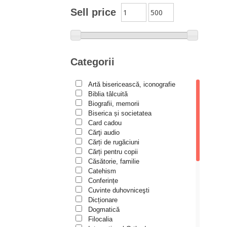
Moldovanu
Sell price
Alexandru Mihăilă
Alexandru Rădescu
Alexandru Tkacenko
Categorii
Alexis Torrance
Artă bisericească, iconografie
Alina Ana Nistor
Biblia tâlcuită
Alphonse de LAMARTINE
Biografii, memorii
Biserica și societatea
Amy Parker
Card cadou
Cărţi audio
Ana Iacov
Cărți de rugăciuni
Ana-Lorina Iacob
Cărți pentru copii
Căsătorie, familie
Anastasiya Sokolova
Catehism
Anca Apostol
Conferințe
Cuvinte duhovniceşti
Anca Vasiliu
Dicționare
Dogmatică
Andreea Ogăraru
Filocalia