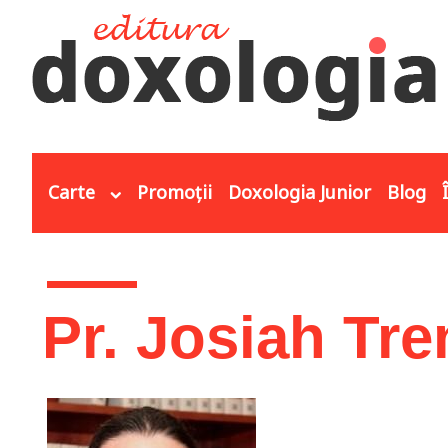
Mergi la conţinutul principal
Carte
Promoții
Doxologia Junior
Blog
Eşti aici
Pr. Josiah Tr