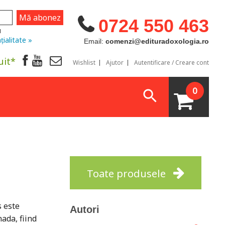
0724 550 463
u
țialitate »
Email:
comenzi@edituradoxologia.ro
uit*
Wishlist
Ajutor
Autentificare / Creare cont
0
Toate produsele
s este
Autori
ada, fiind