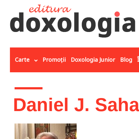
Mergi la conţinutul principal
Carte
Promoții
Doxologia Junior
Blog
Eşti aici
Daniel J. Sah