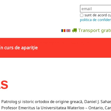
sunt de acord c
politica de confiden
Transport grat
Abonare la newsletter
În curs de apariție
as
Patrolog şi istoric ortodox de origine greacă, Daniel J. Saha
Profesor Emeritus la Universitatea Waterloo – Ontario, Can