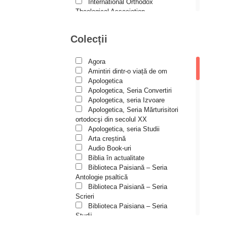
Andreea și Ana Maria
International Orthodox
Lemnaru
Theological Association
Istoria Bisericii
Andrei Dîrlău
Lecturi motivaționale
Colecții
Andrei Macar
Liturgică şi Pastorală
Muzică bisericească
Andrew Stephen Damick
Pateric
Agora
Patristică
Anthony Stehlin
Amintiri dintr-o viață de om
Pelerinaje/Turism
Apologetica
Araz Veliev
Poezie și proză creștină
Apologetica, Seria Convertiri
Predici/Omilii
Apologetica, seria Izvoare
Arhid. dr. Iulian-Ciprian Rusu
Psihoterapie ortodoxă
Apologetica, Seria Mărturisitori
Religie, știință, filosofie
Arhid. John Chryssavgis
ortodocşi din secolul XX
Sănătate/Stil de viaţă
Apologetica, seria Studii
Arhid. Laurean Mircea
Spiritualitate ortodoxă
Arta creștină
Studii
Audio Book-uri
Arhid. lect. univ. dr. Adrian-
Vieți de sfinți
Sorin Mihalache
Biblia în actualitate
Biblioteca Paisiană – Seria
Arhidiacon Alexandru Grigoraș
Antologie psaltică
Biblioteca Paisiană – Seria
Arhim. Athanasie
Scrieri
Stavrovouniotul
Biblioteca Paisiana – Seria
Arhim. Clement Haralam
Studii
Biblioteca Paisiană – Seria