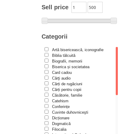
Moldovanu
Sell price
Alexandru Mihăilă
Alexandru Rădescu
Alexandru Tkacenko
Categorii
Alexis Torrance
Artă bisericească, iconografie
Alina Ana Nistor
Biblia tâlcuită
Alphonse de LAMARTINE
Biografii, memorii
Biserica și societatea
Amy Parker
Card cadou
Cărţi audio
Ana Iacov
Cărți de rugăciuni
Ana-Lorina Iacob
Cărți pentru copii
Căsătorie, familie
Anastasiya Sokolova
Catehism
Anca Apostol
Conferințe
Cuvinte duhovniceşti
Anca Vasiliu
Dicționare
Dogmatică
Andreea Ogăraru
Filocalia