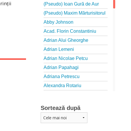
rinţii
(Pseudo) Ioan Gură de Aur
(Pseudo) Maxim Mărturisitorul
Abby Johnson
Acad. Florin Constantiniu
Adrian Alui Gheorghe
Adrian Lemeni
Adrian Nicolae Petcu
Adrian Papahagi
Adriana Petrescu
Alexandra Rotariu
Alexandra Schmalzbach
Alexandru Creţu
Sortează după
Alexandru Elian
Alexandru Huțanu
Alexandru Lascarov-