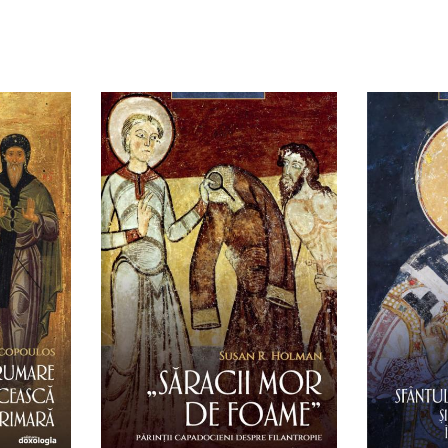
ist
Adaugă în coș
Wishlist
Adau