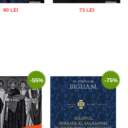
90 LEI
73 LEI
gă în coș
Wishlist
Adaugă în coș
Wishlist
-55%
-75%