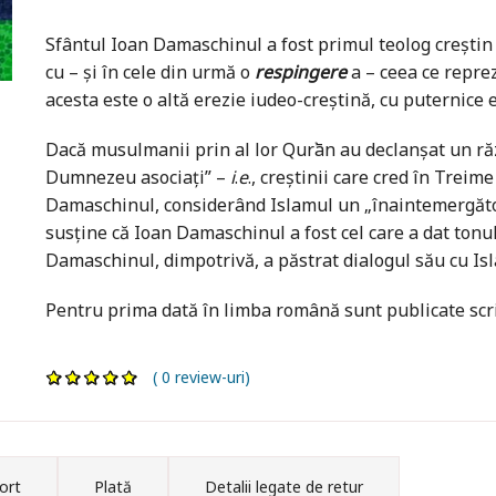
Sfântul Ioan Damaschinul a fost primul teolog creştin
cu – şi în cele din urmă o
respingere
a – ceea ce repre
acesta este o altă erezie iudeo-creştină, cu puternice
Dacă musulmanii prin al lor Qur᾽ān au declanşat un răzb
Dumnezeu asociaţi” –
i
.
e
., creştinii care cred în Treim
Damaschinul, considerând Islamul un „înaintemergător
susţine că Ioan Damaschinul a fost cel care a dat tonul
Damaschinul, dimpotrivă, a păstrat dialogul său cu Isla
Pentru prima dată în limba română sunt publicate scrier
( 0 review-uri)
ort
Plată
Detalii legate de retur