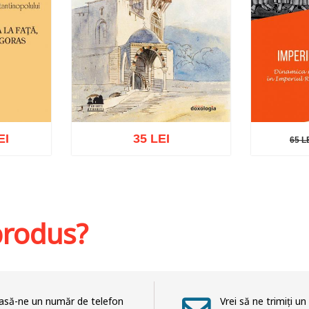
EI
35 LEI
65 L
65 LE
Adaugă în coș
Wishlist
hlist
Adaug
 produs?
asă-ne un număr de telefon
Vrei să ne trimiți un