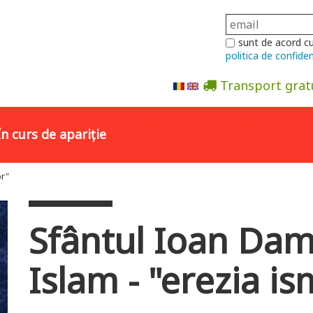
sunt de acord c
politica de confiden
Transport grat
Abonare la newsletter
În curs de apariție
or"
Sfântul Ioan Dam
Islam - "erezia is