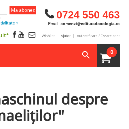
0724 550 463
u
țialitate »
Email:
comenzi@edituradoxologia.ro
uit*
Wishlist
Ajutor
Autentificare / Creare cont
0
aschinul despre
maeliților"