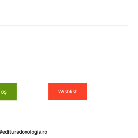
coș
Wishlist
edituradoxologia.ro