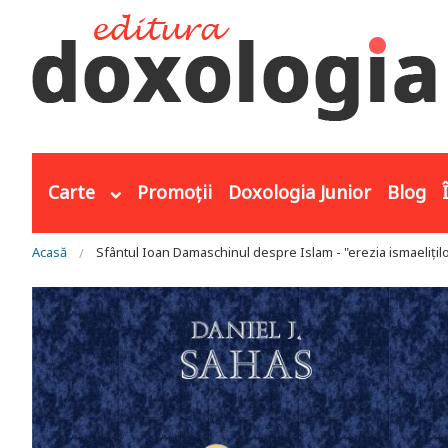
Mergi la conţinutul principal
Carte
Promoții
Doxologia Junior
Blog
Eşti aici
Acasă
Sfântul Ioan Damaschinul despre Islam - "erezia ismaelițil