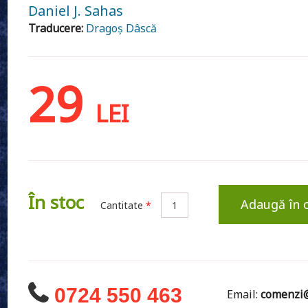
Daniel J. Sahas
Traducere:
Dragoș Dâscă
29
LEI
În stoc
Adaugă în 
Cantitate
*
0724 550 463
Email:
comenzi@