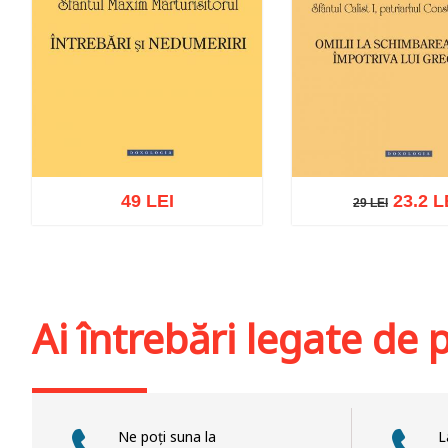
49 LEI
23.2 L
29 LEI
29 LEI
Adaugă în coș
Wishlist
Adaugă în coș
Wis
Ai întrebări legate de
Ne poți suna la
L