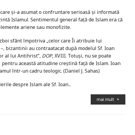
 care şi-a asumat o confruntare serioasă şi informată
zintă Islamul. Sentimentul general faţă de Islam era că
 elemente ariene sau monofizite.
oi sfânt împotriva „celor care Îi atribuie lui
e –, bizantinii au contraatacat după modelul Sf. Ioan
 al lui Antihrist”,
DOP
, XVIII. Totuşi, nu se poate
 pentru această atitudine creştină faţă de Islam. Ioan
mul într-un cadru teologic. (Daniel J. Sahas)
ile despre Islam ale Sf. Ioan...
mai mult
+