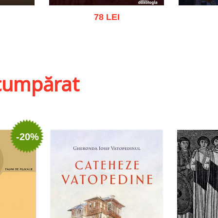
78 LEI
ist
Adaugă în coș
Wishlist
Adau
i cumpărat
-20%