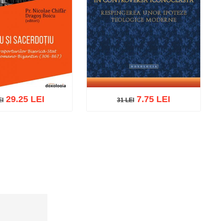
29.25 LEI
7.75 LEI
EI
31 LEI
I
31 LEI
ă în coș
Wishlist
Adaugă în coș
Wishlist