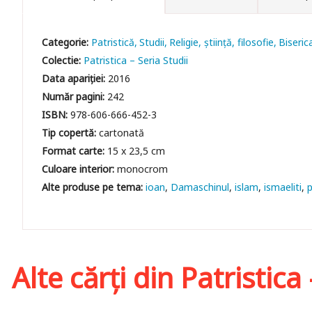
Categorie:
Patristică
Studii
Religie, știință, filosofie
Biseric
Colectie:
Patristica – Seria Studii
Data apariției:
2016
Număr pagini:
242
ISBN:
978-606-666-452-3
Tip copertă:
cartonată
Format carte:
15 x 23,5 cm
Culoare interior:
monocrom
ioan
Damaschinul
islam
ismaeliti
p
Alte cărți din
Patristica 