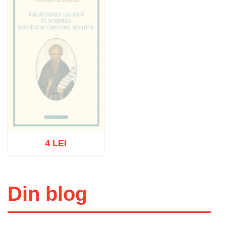
4 LEI
Stoc epuizat
Din blog