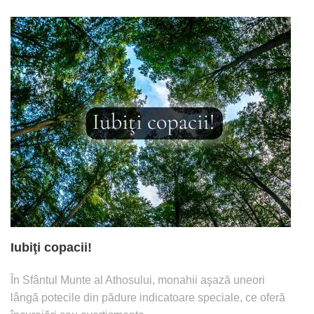
Iubiţi copacii!
În Sfântul Munte al Athosului, monahii aşază uneori
lângă potecile din pădure indicatoare speciale, ce oferă