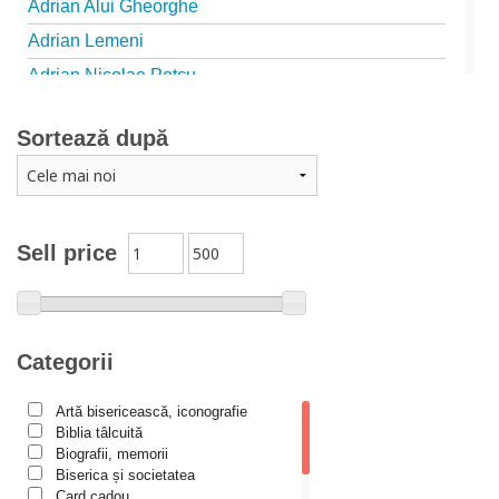
Adrian Alui Gheorghe
Adrian Lemeni
Adrian Nicolae Petcu
Adrian Papahagi
Sortează după
Adriana Petrescu
Alexandra Rotariu
Alexandra Schmalzbach
Alexandru Creţu
Sell price
Alexandru Elian
Alexandru Huțanu
Alexandru Lascarov-Moldovanu
Categorii
Alexandru Mihăilă
Artă bisericească, iconografie
Alexandru Rădescu
Biblia tâlcuită
Alexandru Tkacenko
Biografii, memorii
Biserica și societatea
Alexis Torrance
Card cadou