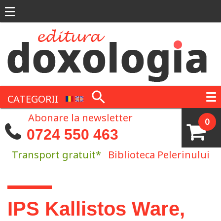
Mergi la conţinutul principal
CATEGORII
Abonare la newsletter
0
0724 550 463
Transport gratuit*
Biblioteca Pelerinului
Eşti aici
IPS Kallistos Ware,