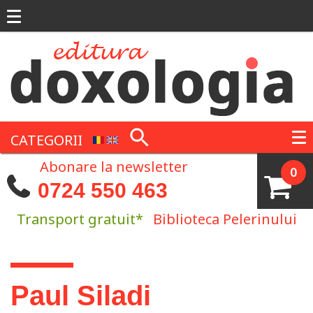
Mergi la conţinutul principal
CATEGORII
Abonare la newsletter
0
0724 550 463
Transport gratuit*
Biblioteca Pelerinului
Eşti aici
Paul Siladi