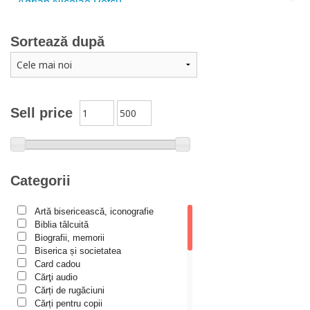
Adrian Nicolae Petcu
Adrian Papahagi
Sortează după
Adriana Petrescu
Alexandra Rotariu
Alexandra Schmalzbach
Alexandru Creţu
Sell price
Alexandru Elian
Alexandru Huțanu
Alexandru Lascarov-Moldovanu
Categorii
Alexandru Mihăilă
Artă bisericească, iconografie
Alexandru Rădescu
Biblia tâlcuită
Alexandru Tkacenko
Biografii, memorii
Biserica și societatea
Alexis Torrance
Card cadou
Cărţi audio
Alina Ana Nistor
Cărți de rugăciuni
Alphonse de LAMARTINE
Cărți pentru copii