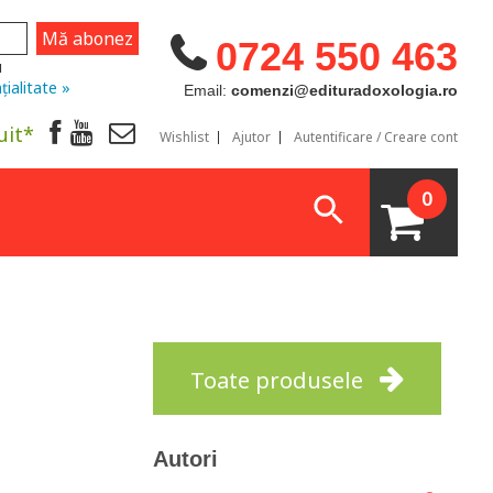
0724 550 463
u
țialitate »
Email:
comenzi@edituradoxologia.ro
uit*
Wishlist
Ajutor
Autentificare / Creare cont
0
Toate produsele
Autori