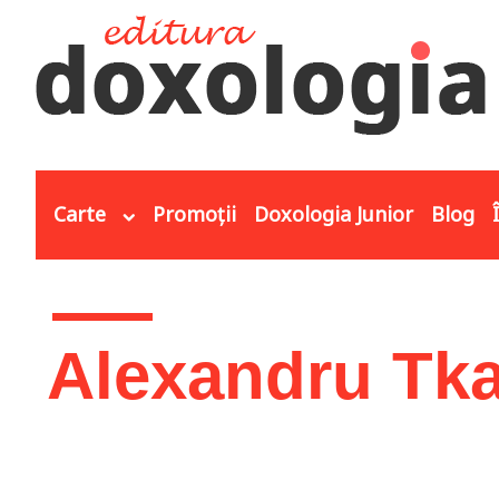
Mergi la conţinutul principal
Carte
Promoții
Doxologia Junior
Blog
Eşti aici
Alexandru Tk