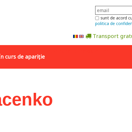
sunt de acord c
politica de confiden
Transport grat
Abonare la newsletter
În curs de apariție
acenko