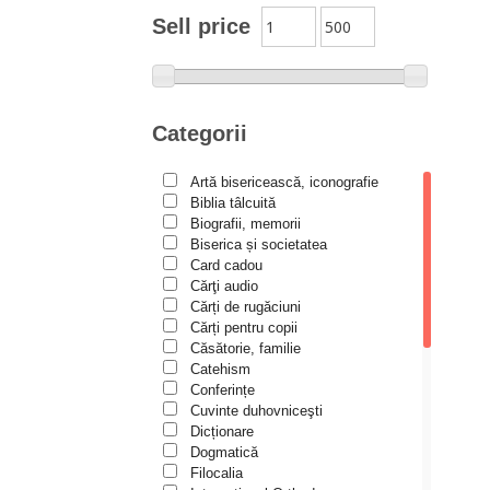
Moldovanu
Sell price
Alexandru Mihăilă
Alexandru Rădescu
Alexandru Tkacenko
Categorii
Alexis Torrance
Artă bisericească, iconografie
Alina Ana Nistor
Biblia tâlcuită
Alphonse de LAMARTINE
Biografii, memorii
Biserica și societatea
Amy Parker
Card cadou
Cărţi audio
Ana Iacov
Cărți de rugăciuni
Ana-Lorina Iacob
Cărți pentru copii
Căsătorie, familie
Anastasiya Sokolova
Catehism
Anca Apostol
Conferințe
Cuvinte duhovniceşti
Anca Vasiliu
Dicționare
Dogmatică
Andreea Ogăraru
Filocalia