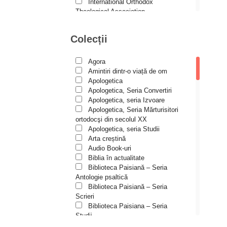
Andreea și Ana Maria
International Orthodox
Lemnaru
Theological Association
Istoria Bisericii
Andrei Dîrlău
Lecturi motivaționale
Colecții
Andrei Macar
Liturgică şi Pastorală
Muzică bisericească
Andrew Stephen Damick
Pateric
Agora
Patristică
Anthony Stehlin
Amintiri dintr-o viață de om
Pelerinaje/Turism
Apologetica
Araz Veliev
Poezie și proză creștină
Apologetica, Seria Convertiri
Predici/Omilii
Apologetica, seria Izvoare
Arhid. dr. Iulian-Ciprian Rusu
Psihoterapie ortodoxă
Apologetica, Seria Mărturisitori
Religie, știință, filosofie
Arhid. John Chryssavgis
ortodocşi din secolul XX
Sănătate/Stil de viaţă
Apologetica, seria Studii
Arhid. Laurean Mircea
Spiritualitate ortodoxă
Arta creștină
Studii
Audio Book-uri
Arhid. lect. univ. dr. Adrian-
Vieți de sfinți
Sorin Mihalache
Biblia în actualitate
Biblioteca Paisiană – Seria
Arhidiacon Alexandru Grigoraș
Antologie psaltică
Biblioteca Paisiană – Seria
Arhim. Athanasie
Scrieri
Stavrovouniotul
Biblioteca Paisiana – Seria
Arhim. Clement Haralam
Studii
Biblioteca Paisiană – Seria