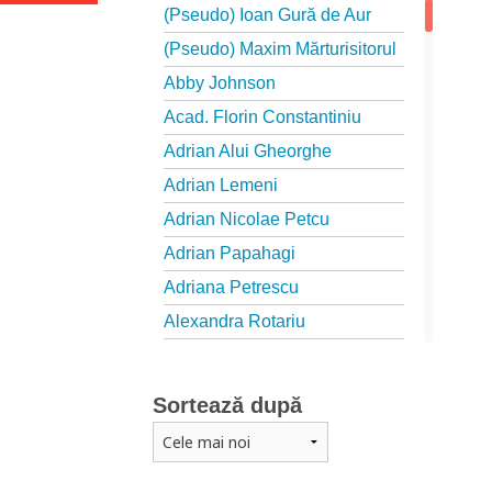
(Pseudo) Ioan Gură de Aur
(Pseudo) Maxim Mărturisitorul
Abby Johnson
Acad. Florin Constantiniu
Adrian Alui Gheorghe
Adrian Lemeni
Adrian Nicolae Petcu
Adrian Papahagi
Adriana Petrescu
Alexandra Rotariu
Alexandra Schmalzbach
Alexandru Creţu
Sortează după
Alexandru Elian
Alexandru Huțanu
Alexandru Lascarov-