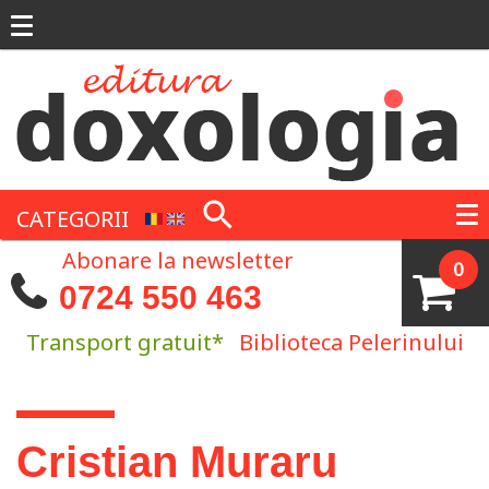
Mergi la conţinutul principal
CATEGORII
Abonare la newsletter
0
0724 550 463
Transport gratuit*
Biblioteca Pelerinului
Eşti aici
Cristian Muraru