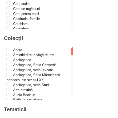
Cărţi audio
Alina Ana Nistor
Cărți de rugăciuni
Alphonse de LAMARTINE
Cărți pentru copii
Căsătorie, familie
Amy Parker
Catehism
Conferințe
Ana Iacov
Cuvinte duhovniceşti
Colecții
Ana-Lorina Iacob
Dicționare
Dogmatică
Anastasiya Sokolova
Filocalia
Agora
International Orthodox Theological
Anca Apostol
Amintiri dintr-o viață de om
Association
Apologetica
Anca Vasiliu
Istoria Bisericii
Apologetica, Seria Convertiri
Lecturi motivaționale
Apologetica, seria Izvoare
Andreea Ogăraru
Liturgică şi Pastorală
Apologetica, Seria Mărturisitori
Andreea și Ana Maria Lemnaru
Muzică bisericească
ortodocşi din secolul XX
Pateric
Apologetica, seria Studii
Andrei Dîrlău
Patristică
Arta creștină
Pelerinaje/Turism
Andrei Macar
Audio Book-uri
Poezie și proză creștină
Biblia în actualitate
Andrew Stephen Damick
Predici/Omilii
Biblioteca Paisiană – Seria
Tematică
Psihoterapie ortodoxă
Antologie psaltică
Anthony Stehlin
Religie, știință, filosofie
Biblioteca Paisiană – Seria