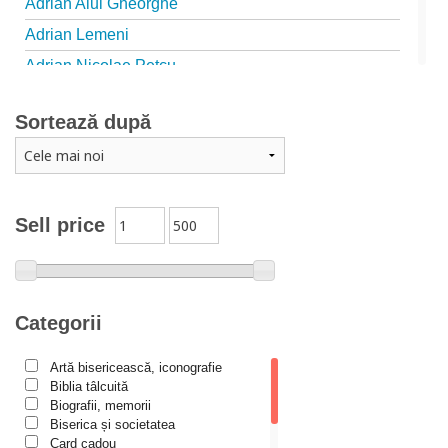
Adrian Alui Gheorghe
Adrian Lemeni
Adrian Nicolae Petcu
Adrian Papahagi
Sortează după
Adriana Petrescu
Alexandra Rotariu
Alexandra Schmalzbach
Alexandru Creţu
Sell price
Alexandru Elian
Alexandru Huțanu
Alexandru Lascarov-Moldovanu
Categorii
Alexandru Mihăilă
Artă bisericească, iconografie
Alexandru Rădescu
Biblia tâlcuită
Alexandru Tkacenko
Biografii, memorii
Biserica și societatea
Alexis Torrance
Card cadou