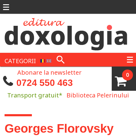
Mergi la conţinutul principal
CATEGORII
Abonare la newsletter
0
0724 550 463
Transport gratuit*
Biblioteca Pelerinului
Eşti aici
Georges Florovsky