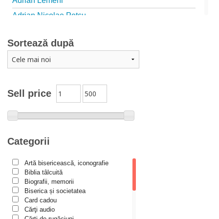
Adrian Lemeni
Adrian Nicolae Petcu
Adrian Papahagi
Sortează după
Adriana Petrescu
Alexandra Rotariu
Alexandra Schmalzbach
Alexandru Creţu
Sell price
Alexandru Elian
Alexandru Huțanu
Alexandru Lascarov-Moldovanu
Categorii
Alexandru Mihăilă
Artă bisericească, iconografie
Alexandru Rădescu
Biblia tâlcuită
Alexandru Tkacenko
Biografii, memorii
Biserica și societatea
Alexis Torrance
Card cadou
Cărţi audio
Alina Ana Nistor
Cărți de rugăciuni