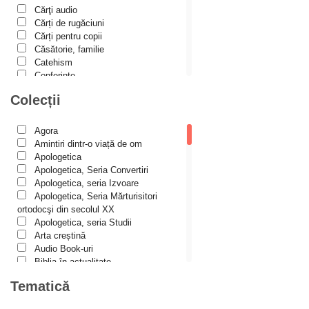
Cărţi audio
Alina Ana Nistor
Cărți de rugăciuni
Alphonse de LAMARTINE
Cărți pentru copii
Căsătorie, familie
Amy Parker
Catehism
Conferințe
Ana Iacov
Cuvinte duhovniceşti
Colecții
Ana-Lorina Iacob
Dicționare
Dogmatică
Anastasiya Sokolova
Filocalia
Agora
International Orthodox Theological
Anca Apostol
Amintiri dintr-o viață de om
Association
Apologetica
Anca Vasiliu
Istoria Bisericii
Apologetica, Seria Convertiri
Lecturi motivaționale
Apologetica, seria Izvoare
Andreea Ogăraru
Liturgică şi Pastorală
Apologetica, Seria Mărturisitori
Andreea și Ana Maria Lemnaru
Muzică bisericească
ortodocşi din secolul XX
Pateric
Apologetica, seria Studii
Andrei Dîrlău
Patristică
Arta creștină
Pelerinaje/Turism
Andrei Macar
Audio Book-uri
Poezie și proză creștină
Biblia în actualitate
Andrew Stephen Damick
Predici/Omilii
Biblioteca Paisiană – Seria
Tematică
Psihoterapie ortodoxă
Antologie psaltică
Anthony Stehlin
Religie, știință, filosofie
Biblioteca Paisiană – Seria