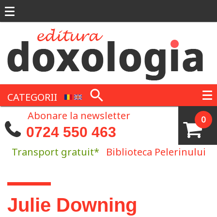
Mergi la conţinutul principal
CATEGORII
Abonare la newsletter
0
0724 550 463
Transport gratuit*
Biblioteca Pelerinului
Eşti aici
Julie Downing