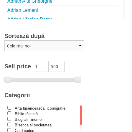
Adrian Alui Gheorghe
Adrian Lemeni
Adrian Nicolae Petcu
Adrian Papahagi
Sortează după
Adriana Petrescu
Alexandra Rotariu
Alexandra Schmalzbach
Alexandru Creţu
Sell price
Alexandru Elian
Alexandru Huțanu
Alexandru Lascarov-Moldovanu
Categorii
Alexandru Mihăilă
Artă bisericească, iconografie
Alexandru Rădescu
Biblia tâlcuită
Alexandru Tkacenko
Biografii, memorii
Biserica și societatea
Alexis Torrance
Card cadou