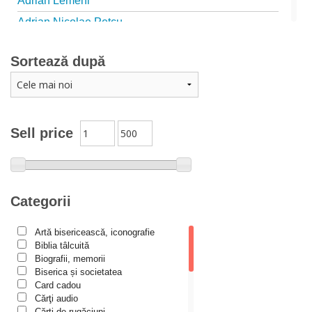
Adrian Lemeni
Adrian Nicolae Petcu
Adrian Papahagi
Sortează după
Adriana Petrescu
Alexandra Rotariu
Alexandra Schmalzbach
Alexandru Creţu
Sell price
Alexandru Elian
Alexandru Huțanu
Alexandru Lascarov-Moldovanu
Categorii
Alexandru Mihăilă
Artă bisericească, iconografie
Alexandru Rădescu
Biblia tâlcuită
Alexandru Tkacenko
Biografii, memorii
Biserica și societatea
Alexis Torrance
Card cadou
Cărţi audio
Alina Ana Nistor
Cărți de rugăciuni