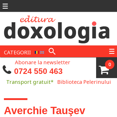
Mergi la conţinutul principal
CATEGORII
Abonare la newsletter
0
0724 550 463
Transport gratuit*
Biblioteca Pelerinului
Eşti aici
Averchie Tauşev