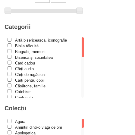
Alexandru Elian
Alexandru Huțanu
Alexandru Lascarov-Moldovanu
Categorii
Alexandru Mihăilă
Artă bisericească, iconografie
Alexandru Rădescu
Biblia tâlcuită
Alexandru Tkacenko
Biografii, memorii
Biserica și societatea
Alexis Torrance
Card cadou
Cărţi audio
Alina Ana Nistor
Cărți de rugăciuni
Alphonse de LAMARTINE
Cărți pentru copii
Căsătorie, familie
Amy Parker
Catehism
Conferințe
Ana Iacov
Cuvinte duhovniceşti
Colecții
Ana-Lorina Iacob
Dicționare
Dogmatică
Anastasiya Sokolova
Filocalia
Agora
International Orthodox Theological
Anca Apostol
Amintiri dintr-o viață de om
Association
Apologetica