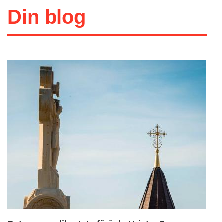
Stoc epuizat
Stoc epuizat
Din blog