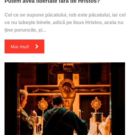
Putem avea libertate fără de Hristos?
Cel ce se supune păcatului, rob este păcatului, iar cel
ce nu iubeşte binele, adică pe Iisus Hristos, acela nu
ţine poruncile, şi...
Mai mult