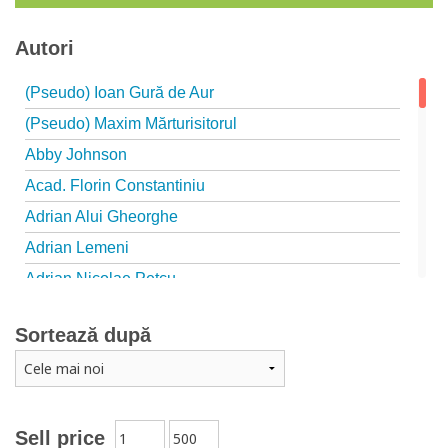
Autori
(Pseudo) Ioan Gură de Aur
(Pseudo) Maxim Mărturisitorul
Abby Johnson
Acad. Florin Constantiniu
Adrian Alui Gheorghe
Adrian Lemeni
Adrian Nicolae Petcu
Adrian Papahagi
Sortează după
Adriana Petrescu
Alexandra Rotariu
Alexandra Schmalzbach
Alexandru Creţu
Sell price