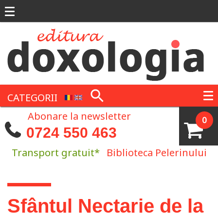
Mergi la conţinutul principal
CATEGORII
Abonare la newsletter
0
0724 550 463
Transport gratuit*
Biblioteca Pelerinului
Eşti aici
Sfântul Nectarie de la