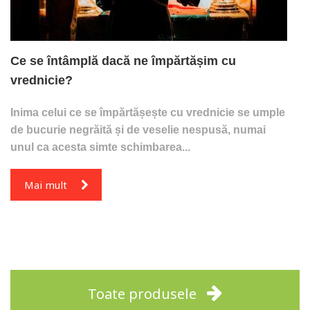
Ce se întâmplă dacă ne împărtășim cu
vrednicie?
Inima celui ce se împărtășește cu vrednicie se umple
de bucurie negrăită și de veselie nespusă, numai
unul ca acesta simte schimbarea...
Mai mult
Toate produsele