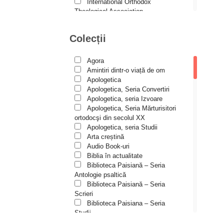
Andreea și Ana Maria
International Orthodox
Lemnaru
Theological Association
Istoria Bisericii
Andrei Dîrlău
Lecturi motivaționale
Colecții
Andrei Macar
Liturgică şi Pastorală
Muzică bisericească
Andrew Stephen Damick
Pateric
Agora
Patristică
Anthony Stehlin
Amintiri dintr-o viață de om
Pelerinaje/Turism
Apologetica
Araz Veliev
Poezie și proză creștină
Apologetica, Seria Convertiri
Predici/Omilii
Apologetica, seria Izvoare
Arhid. dr. Iulian-Ciprian Rusu
Psihoterapie ortodoxă
Apologetica, Seria Mărturisitori
Religie, știință, filosofie
Arhid. John Chryssavgis
ortodocşi din secolul XX
Sănătate/Stil de viaţă
Apologetica, seria Studii
Arhid. Laurean Mircea
Spiritualitate ortodoxă
Arta creștină
Studii
Audio Book-uri
Arhid. lect. univ. dr. Adrian-
Vieți de sfinți
Sorin Mihalache
Biblia în actualitate
Biblioteca Paisiană – Seria
Arhidiacon Alexandru Grigoraș
Antologie psaltică
Biblioteca Paisiană – Seria
Arhim. Athanasie
Scrieri
Stavrovouniotul
Biblioteca Paisiana – Seria
Arhim. Clement Haralam
Studii
Biblioteca Paisiană – Seria