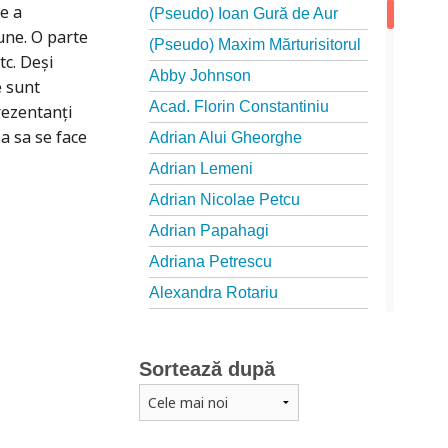
te a
(Pseudo) Ioan Gură de Aur
une. O parte
(Pseudo) Maxim Mărturisitorul
tc. Deşi
Abby Johnson
e sunt
Acad. Florin Constantiniu
rezentanţi
a sa se face
Adrian Alui Gheorghe
Adrian Lemeni
Adrian Nicolae Petcu
Adrian Papahagi
Adriana Petrescu
Alexandra Rotariu
Alexandra Schmalzbach
Alexandru Creţu
Sortează după
Alexandru Elian
Alexandru Huțanu
Alexandru Lascarov-