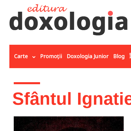
Mergi la conţinutul principal
Carte
Promoții
Doxologia Junior
Blog
Eşti aici
Sfântul Ignati