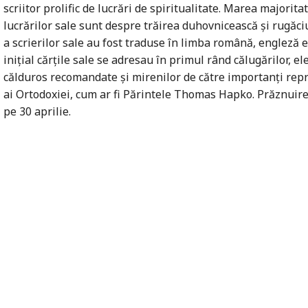
scriitor prolific de lucrări de spiritualitate. Marea majorita
lucrărilor sale sunt despre trăirea duhovnicească şi rugăci
a scrierilor sale au fost traduse în limba română, engleză e
iniţial cărţile sale se adresau în primul rând călugărilor, el
călduros recomandate şi mirenilor de către importanţi rep
ai Ortodoxiei, cum ar fi Părintele Thomas Hapko. Prăznuire
pe 30 aprilie.