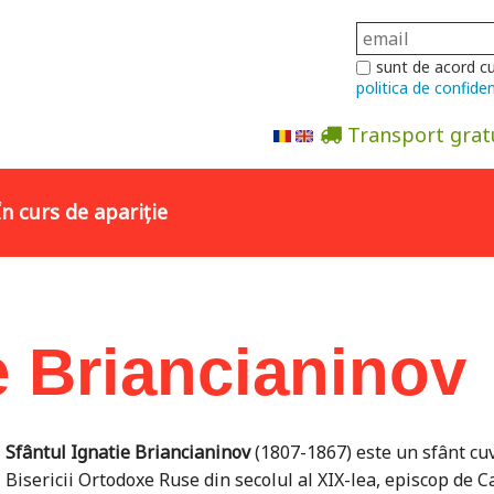
sunt de acord c
politica de confiden
Transport grat
Abonare la newsletter
În curs de apariție
e Briancianinov
Sfântul Ignatie Briancianinov
(1807-1867) este un sfânt cuv
Bisericii Ortodoxe Ruse din secolul al XIX-lea, episcop de C