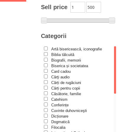
Moldovanu
Sell price
Alexandru Mihăilă
Alexandru Rădescu
Alexandru Tkacenko
Categorii
Alexis Torrance
Artă bisericească, iconografie
Alina Ana Nistor
Biblia tâlcuită
Alphonse de LAMARTINE
Biografii, memorii
Biserica și societatea
Amy Parker
Card cadou
Cărţi audio
Ana Iacov
Cărți de rugăciuni
Ana-Lorina Iacob
Cărți pentru copii
Căsătorie, familie
Anastasiya Sokolova
Catehism
Anca Apostol
Conferințe
Cuvinte duhovniceşti
Anca Vasiliu
Dicționare
Dogmatică
Andreea Ogăraru
Filocalia