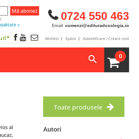
0724 550 463
u
țialitate »
Email:
comenzi@edituradoxologia.ro
uit*
Wishlist
Ajutor
Autentificare / Creare cont
0
Toate produsele
ios al
Autori
aucaz,