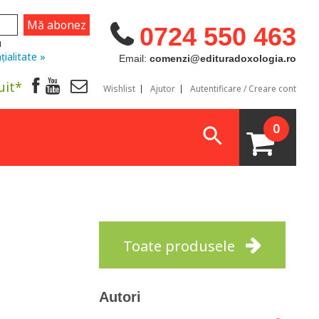
0724 550 463
u
țialitate »
Email:
comenzi@edituradoxologia.ro
uit*
Wishlist
Ajutor
Autentificare / Creare cont
0
Toate produsele
Autori