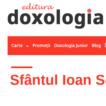
Mergi la conţinutul principal
Carte
Promoții
Doxologia Junior
Blog
Eşti aici
Sfântul Ioan S