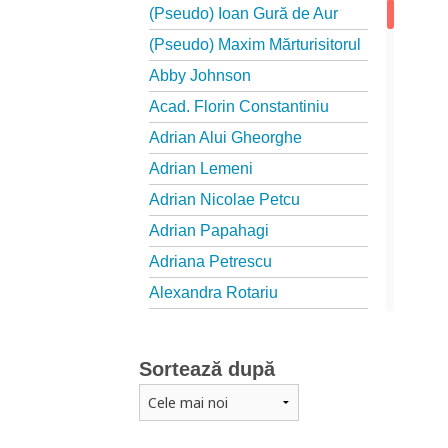
(Pseudo) Ioan Gură de Aur
(Pseudo) Maxim Mărturisitorul
Abby Johnson
Acad. Florin Constantiniu
Adrian Alui Gheorghe
Adrian Lemeni
Adrian Nicolae Petcu
Adrian Papahagi
Adriana Petrescu
Alexandra Rotariu
Alexandra Schmalzbach
Alexandru Creţu
Sortează după
Alexandru Elian
Alexandru Huțanu
Alexandru Lascarov-