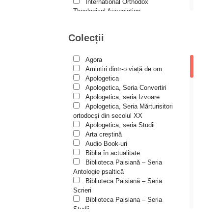
Andreea și Ana Maria
International Orthodox
Lemnaru
Theological Association
Istoria Bisericii
Andrei Dîrlău
Lecturi motivaționale
Colecții
Andrei Macar
Liturgică şi Pastorală
Muzică bisericească
Andrew Stephen Damick
Pateric
Agora
Patristică
Anthony Stehlin
Amintiri dintr-o viață de om
Pelerinaje/Turism
Apologetica
Araz Veliev
Poezie și proză creștină
Apologetica, Seria Convertiri
Predici/Omilii
Apologetica, seria Izvoare
Arhid. dr. Iulian-Ciprian Rusu
Psihoterapie ortodoxă
Apologetica, Seria Mărturisitori
Religie, știință, filosofie
Arhid. John Chryssavgis
ortodocşi din secolul XX
Sănătate/Stil de viaţă
Apologetica, seria Studii
Arhid. Laurean Mircea
Spiritualitate ortodoxă
Arta creștină
Studii
Audio Book-uri
Arhid. lect. univ. dr. Adrian-
Vieți de sfinți
Sorin Mihalache
Biblia în actualitate
Biblioteca Paisiană – Seria
Arhidiacon Alexandru Grigoraș
Antologie psaltică
Biblioteca Paisiană – Seria
Arhim. Athanasie
Scrieri
Stavrovouniotul
Biblioteca Paisiana – Seria
Arhim. Clement Haralam
Studii
Biblioteca Paisiană – Seria