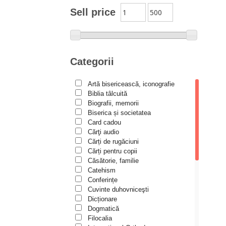
Moldovanu
Sell price
Alexandru Mihăilă
Alexandru Rădescu
Alexandru Tkacenko
Categorii
Alexis Torrance
Artă bisericească, iconografie
Alina Ana Nistor
Biblia tâlcuită
Alphonse de LAMARTINE
Biografii, memorii
Biserica și societatea
Amy Parker
Card cadou
Cărţi audio
Ana Iacov
Cărți de rugăciuni
Ana-Lorina Iacob
Cărți pentru copii
Căsătorie, familie
Anastasiya Sokolova
Catehism
Anca Apostol
Conferințe
Cuvinte duhovniceşti
Anca Vasiliu
Dicționare
Dogmatică
Andreea Ogăraru
Filocalia