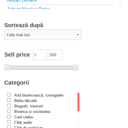
Adrian Lemeni
Adrian Nicolae Petcu
Adrian Papahagi
Sortează după
Adriana Petrescu
Alexandra Rotariu
Alexandra Schmalzbach
Alexandru Creţu
Sell price
Alexandru Elian
Alexandru Huțanu
Alexandru Lascarov-Moldovanu
Categorii
Alexandru Mihăilă
Artă bisericească, iconografie
Alexandru Rădescu
Biblia tâlcuită
Alexandru Tkacenko
Biografii, memorii
Biserica și societatea
Alexis Torrance
Card cadou
Cărţi audio
Alina Ana Nistor
Cărți de rugăciuni