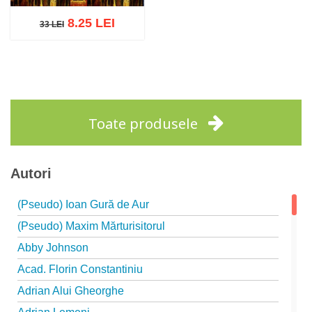
8.25 LEI
33 LEI
33 LEI
Adaugă în coș
Wishlist
Toate produsele
Autori
(Pseudo) Ioan Gură de Aur
(Pseudo) Maxim Mărturisitorul
Abby Johnson
Acad. Florin Constantiniu
Adrian Alui Gheorghe