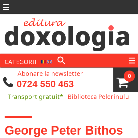
Mergi la conţinutul principal
CATEGORII
Abonare la newsletter
0
0724 550 463
Transport gratuit*
Biblioteca Pelerinului
Eşti aici
George Peter Bithos