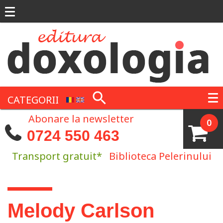
Mergi la conţinutul principal
CATEGORII
Abonare la newsletter
0
0724 550 463
Transport gratuit*
Biblioteca Pelerinului
Eşti aici
Melody Carlson