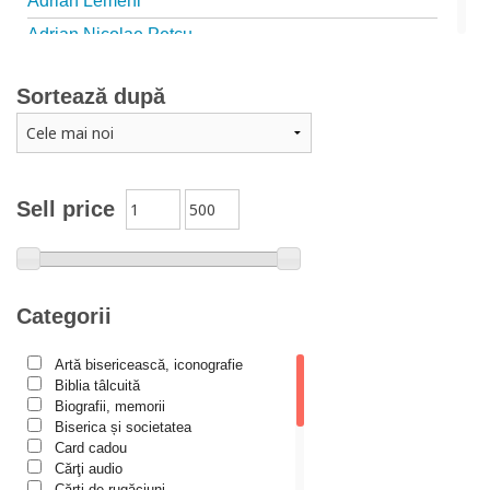
Adrian Lemeni
Adrian Nicolae Petcu
Adrian Papahagi
Sortează după
Adriana Petrescu
Alexandra Rotariu
Alexandra Schmalzbach
Alexandru Creţu
Sell price
Alexandru Elian
Alexandru Huțanu
Alexandru Lascarov-Moldovanu
Categorii
Alexandru Mihăilă
Artă bisericească, iconografie
Alexandru Rădescu
Biblia tâlcuită
Alexandru Tkacenko
Biografii, memorii
Biserica și societatea
Alexis Torrance
Card cadou
Cărţi audio
Alina Ana Nistor
Cărți de rugăciuni