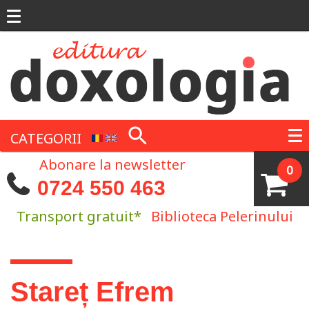
Mergi la conţinutul principal
CATEGORII
Abonare la newsletter
0
0724 550 463
Transport gratuit*
Biblioteca Pelerinului
Eşti aici
Stareț Efrem