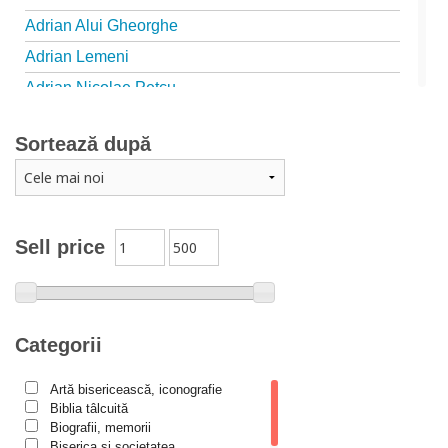
Adrian Alui Gheorghe
Adrian Lemeni
Adrian Nicolae Petcu
Adrian Papahagi
Sortează după
Adriana Petrescu
Alexandra Rotariu
Alexandra Schmalzbach
Alexandru Creţu
Sell price
Alexandru Elian
Alexandru Huțanu
Alexandru Lascarov-Moldovanu
Categorii
Alexandru Mihăilă
Artă bisericească, iconografie
Alexandru Rădescu
Biblia tâlcuită
Alexandru Tkacenko
Biografii, memorii
Biserica și societatea