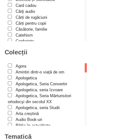
Alexis Torrance
Card cadou
Cărţi audio
Alina Ana Nistor
Cărți de rugăciuni
Alphonse de LAMARTINE
Cărți pentru copii
Căsătorie, familie
Amy Parker
Catehism
Conferințe
Ana Iacov
Cuvinte duhovniceşti
Colecții
Ana-Lorina Iacob
Dicționare
Dogmatică
Anastasiya Sokolova
Filocalia
Agora
International Orthodox Theological
Anca Apostol
Amintiri dintr-o viață de om
Association
Apologetica
Anca Vasiliu
Istoria Bisericii
Apologetica, Seria Convertiri
Lecturi motivaționale
Apologetica, seria Izvoare
Andreea Ogăraru
Liturgică şi Pastorală
Apologetica, Seria Mărturisitori
Andreea și Ana Maria Lemnaru
Muzică bisericească
ortodocşi din secolul XX
Pateric
Apologetica, seria Studii
Andrei Dîrlău
Patristică
Arta creștină
Pelerinaje/Turism
Andrei Macar
Audio Book-uri
Poezie și proză creștină
Biblia în actualitate
Andrew Stephen Damick
Predici/Omilii
Biblioteca Paisiană – Seria
Tematică
Psihoterapie ortodoxă
Antologie psaltică
Anthony Stehlin