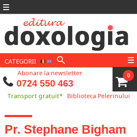
Mergi la conţinutul principal
CATEGORII
Abonare la newsletter
0
0724 550 463
Transport gratuit*
Biblioteca Pelerinului
Eşti aici
Pr. Stephane Bigham