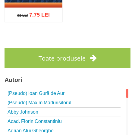
7.75 LEI
31 LEI
31 LEI
Adaugă în coș
Wishlist
Toate produsele
Autori
(Pseudo) Ioan Gură de Aur
(Pseudo) Maxim Mărturisitorul
Abby Johnson
Acad. Florin Constantiniu
Adrian Alui Gheorghe