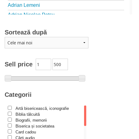
Adrian Lemeni
Adrian Nicolae Petcu
Adrian Papahagi
Sortează după
Adriana Petrescu
Alexandra Rotariu
Alexandra Schmalzbach
Alexandru Creţu
Sell price
Alexandru Elian
Alexandru Huțanu
Alexandru Lascarov-Moldovanu
Categorii
Alexandru Mihăilă
Artă bisericească, iconografie
Alexandru Rădescu
Biblia tâlcuită
Alexandru Tkacenko
Biografii, memorii
Biserica și societatea
Alexis Torrance
Card cadou
Cărţi audio