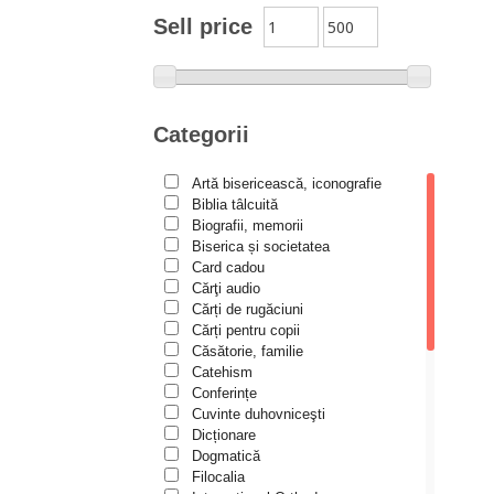
Moldovanu
Sell price
Alexandru Mihăilă
Alexandru Rădescu
Alexandru Tkacenko
Categorii
Alexis Torrance
Artă bisericească, iconografie
Alina Ana Nistor
Biblia tâlcuită
Alphonse de LAMARTINE
Biografii, memorii
Biserica și societatea
Amy Parker
Card cadou
Cărţi audio
Ana Iacov
Cărți de rugăciuni
Ana-Lorina Iacob
Cărți pentru copii
Căsătorie, familie
Anastasiya Sokolova
Catehism
Anca Apostol
Conferințe
Cuvinte duhovniceşti
Anca Vasiliu
Dicționare
Dogmatică
Andreea Ogăraru
Filocalia