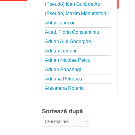
(Pseudo) Ioan Gură de Aur
(Pseudo) Maxim Mărturisitorul
Abby Johnson
Acad. Florin Constantiniu
Adrian Alui Gheorghe
Adrian Lemeni
Adrian Nicolae Petcu
Adrian Papahagi
Adriana Petrescu
Alexandra Rotariu
Alexandra Schmalzbach
Alexandru Creţu
Sortează după
Alexandru Elian
Alexandru Huțanu
Alexandru Lascarov-