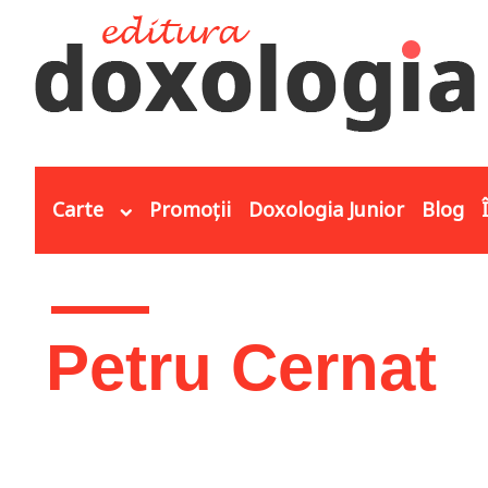
Mergi la conţinutul principal
Carte
Promoții
Doxologia Junior
Blog
Eşti aici
Petru Cernat