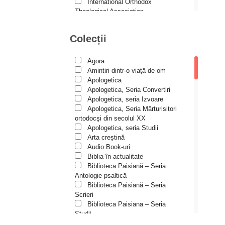
Andreea și Ana Maria
International Orthodox
Lemnaru
Theological Association
Istoria Bisericii
Andrei Dîrlău
Lecturi motivaționale
Colecții
Andrei Macar
Liturgică şi Pastorală
Muzică bisericească
Andrew Stephen Damick
Pateric
Agora
Patristică
Anthony Stehlin
Amintiri dintr-o viață de om
Pelerinaje/Turism
Apologetica
Araz Veliev
Poezie și proză creștină
Apologetica, Seria Convertiri
Predici/Omilii
Apologetica, seria Izvoare
Arhid. dr. Iulian-Ciprian Rusu
Psihoterapie ortodoxă
Apologetica, Seria Mărturisitori
Religie, știință, filosofie
Arhid. John Chryssavgis
ortodocşi din secolul XX
Sănătate/Stil de viaţă
Apologetica, seria Studii
Arhid. Laurean Mircea
Spiritualitate ortodoxă
Arta creștină
Studii
Audio Book-uri
Arhid. lect. univ. dr. Adrian-
Vieți de sfinți
Sorin Mihalache
Biblia în actualitate
Biblioteca Paisiană – Seria
Arhidiacon Alexandru Grigoraș
Antologie psaltică
Biblioteca Paisiană – Seria
Arhim. Athanasie
Scrieri
Stavrovouniotul
Biblioteca Paisiana – Seria
Arhim. Clement Haralam
Studii
Biblioteca Paisiană – Seria