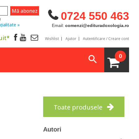
0724 550 463
u
țialitate »
Email:
comenzi@edituradoxologia.ro
uit*
Wishlist
Ajutor
Autentificare / Creare cont
0
Toate produsele
Autori