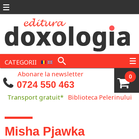
Mergi la conţinutul principal
CATEGORII
Abonare la newsletter
0
0724 550 463
Transport gratuit*
Biblioteca Pelerinului
Eşti aici
Misha Pjawka