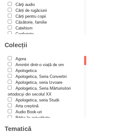
Cărţi audio
Alina Ana Nistor
Cărți de rugăciuni
Alphonse de LAMARTINE
Cărți pentru copii
Căsătorie, familie
Amy Parker
Catehism
Conferințe
Ana Iacov
Cuvinte duhovniceşti
Colecții
Ana-Lorina Iacob
Dicționare
Dogmatică
Anastasiya Sokolova
Filocalia
Agora
International Orthodox Theological
Anca Apostol
Amintiri dintr-o viață de om
Association
Apologetica
Anca Vasiliu
Istoria Bisericii
Apologetica, Seria Convertiri
Lecturi motivaționale
Apologetica, seria Izvoare
Andreea Ogăraru
Liturgică şi Pastorală
Apologetica, Seria Mărturisitori
Andreea și Ana Maria Lemnaru
Muzică bisericească
ortodocşi din secolul XX
Pateric
Apologetica, seria Studii
Andrei Dîrlău
Patristică
Arta creștină
Pelerinaje/Turism
Andrei Macar
Audio Book-uri
Poezie și proză creștină
Biblia în actualitate
Andrew Stephen Damick
Predici/Omilii
Biblioteca Paisiană – Seria
Tematică
Psihoterapie ortodoxă
Antologie psaltică
Anthony Stehlin
Religie, știință, filosofie
Biblioteca Paisiană – Seria