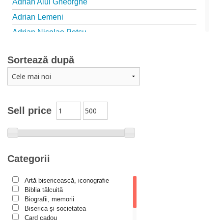
Adrian Alui Gheorghe
Adrian Lemeni
Adrian Nicolae Petcu
Adrian Papahagi
Sortează după
Adriana Petrescu
Alexandra Rotariu
Alexandra Schmalzbach
Alexandru Creţu
Sell price
Alexandru Elian
Alexandru Huțanu
Alexandru Lascarov-Moldovanu
Categorii
Alexandru Mihăilă
Artă bisericească, iconografie
Alexandru Rădescu
Biblia tâlcuită
Alexandru Tkacenko
Biografii, memorii
Biserica și societatea
Alexis Torrance
Card cadou