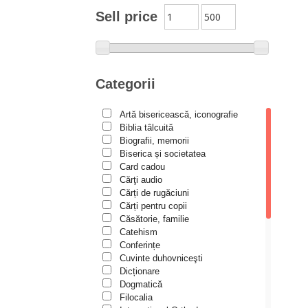
Moldovanu
Sell price
Alexandru Mihăilă
Alexandru Rădescu
Alexandru Tkacenko
Categorii
Alexis Torrance
Artă bisericească, iconografie
Alina Ana Nistor
Biblia tâlcuită
Alphonse de LAMARTINE
Biografii, memorii
Biserica și societatea
Amy Parker
Card cadou
Cărţi audio
Ana Iacov
Cărți de rugăciuni
Ana-Lorina Iacob
Cărți pentru copii
Căsătorie, familie
Anastasiya Sokolova
Catehism
Anca Apostol
Conferințe
Cuvinte duhovniceşti
Anca Vasiliu
Dicționare
Dogmatică
Andreea Ogăraru
Filocalia