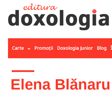
Mergi la conţinutul principal
Carte
Promoții
Doxologia Junior
Blog
Eşti aici
Elena Blănaru