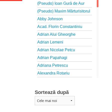
(Pseudo) Ioan Gură de Aur
(Pseudo) Maxim Mărturisitorul
Abby Johnson
Acad. Florin Constantiniu
Adrian Alui Gheorghe
Adrian Lemeni
Adrian Nicolae Petcu
Adrian Papahagi
Adriana Petrescu
Alexandra Rotariu
Alexandra Schmalzbach
Alexandru Creţu
Sortează după
Alexandru Elian
Alexandru Huțanu
Alexandru Lascarov-