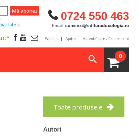
0724 550 463
u
țialitate »
Email:
comenzi@edituradoxologia.ro
uit*
Wishlist
Ajutor
Autentificare / Creare cont
0
Toate produsele
Autori