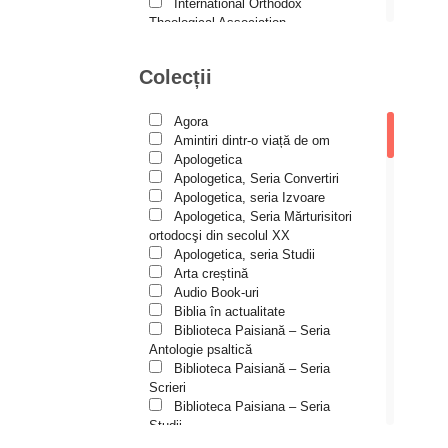
Andreea și Ana Maria
International Orthodox
Lemnaru
Theological Association
Istoria Bisericii
Andrei Dîrlău
Lecturi motivaționale
Colecții
Andrei Macar
Liturgică şi Pastorală
Muzică bisericească
Andrew Stephen Damick
Pateric
Agora
Patristică
Anthony Stehlin
Amintiri dintr-o viață de om
Pelerinaje/Turism
Apologetica
Araz Veliev
Poezie și proză creștină
Apologetica, Seria Convertiri
Predici/Omilii
Apologetica, seria Izvoare
Arhid. dr. Iulian-Ciprian Rusu
Psihoterapie ortodoxă
Apologetica, Seria Mărturisitori
Religie, știință, filosofie
Arhid. John Chryssavgis
ortodocşi din secolul XX
Sănătate/Stil de viaţă
Apologetica, seria Studii
Arhid. Laurean Mircea
Spiritualitate ortodoxă
Arta creștină
Studii
Audio Book-uri
Arhid. lect. univ. dr. Adrian-
Vieți de sfinți
Sorin Mihalache
Biblia în actualitate
Biblioteca Paisiană – Seria
Arhidiacon Alexandru Grigoraș
Antologie psaltică
Biblioteca Paisiană – Seria
Arhim. Athanasie
Scrieri
Stavrovouniotul
Biblioteca Paisiana – Seria
Arhim. Clement Haralam
Studii
Biblioteca Paisiană – Seria