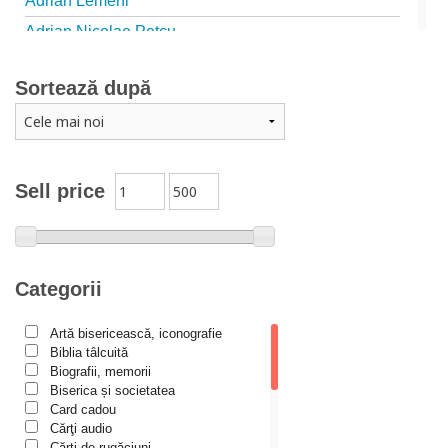
Adrian Lemeni
Adrian Nicolae Petcu
Adrian Papahagi
Sortează după
Adriana Petrescu
Alexandra Rotariu
Alexandra Schmalzbach
Alexandru Creţu
Sell price
Alexandru Elian
Alexandru Huțanu
Alexandru Lascarov-Moldovanu
Categorii
Alexandru Mihăilă
Artă bisericească, iconografie
Alexandru Rădescu
Biblia tâlcuită
Alexandru Tkacenko
Biografii, memorii
Biserica și societatea
Alexis Torrance
Card cadou
Cărţi audio
Alina Ana Nistor
Cărți de rugăciuni