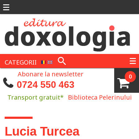
Mergi la conţinutul principal
CATEGORII
Abonare la newsletter
0
0724 550 463
Transport gratuit*
Biblioteca Pelerinului
Eşti aici
Lucia Turcea