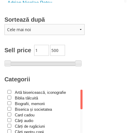
Adrian Nicolae Petcu
Adrian Papahagi
Sortează după
Adriana Petrescu
Alexandra Rotariu
Alexandra Schmalzbach
Alexandru Creţu
Sell price
Alexandru Elian
Alexandru Huțanu
Alexandru Lascarov-Moldovanu
Categorii
Alexandru Mihăilă
Artă bisericească, iconografie
Alexandru Rădescu
Biblia tâlcuită
Alexandru Tkacenko
Biografii, memorii
Biserica și societatea
Alexis Torrance
Card cadou
Cărţi audio
Alina Ana Nistor
Cărți de rugăciuni
Alphonse de LAMARTINE
Cărți pentru copii