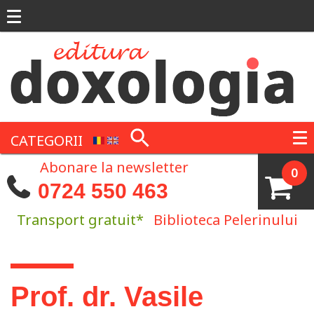
Mergi la conţinutul principal
CATEGORII
Abonare la newsletter
0
0724 550 463
Transport gratuit*
Biblioteca Pelerinului
Eşti aici
Prof. dr. Vasile