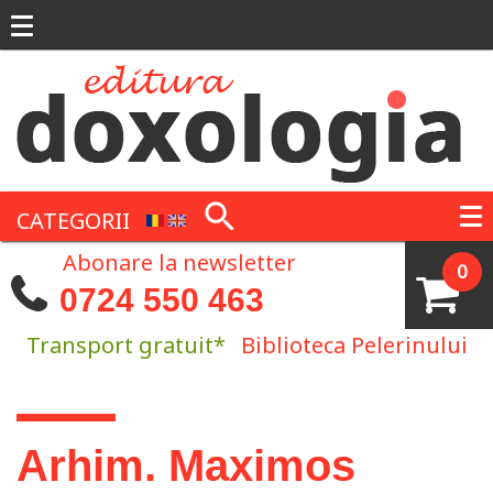
Mergi la conţinutul principal
CATEGORII
Abonare la newsletter
0
0724 550 463
Transport gratuit*
Biblioteca Pelerinului
Eşti aici
Arhim. Maximos