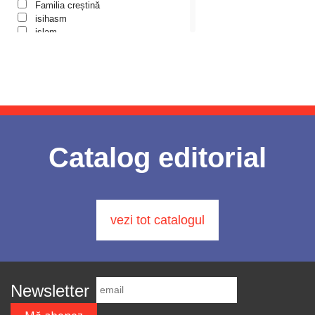
Colecția Prichindel
Arhidiacon Alexandru Grigoraș
Familia creștină
Copii în siguranță
isihasm
Arhim. Athanasie Stavrovouniotul
Copilăria copilului creștin
islam
Cuvinte către tineri
Luther
Arhim. Clement Haralam
Cuvioși stareți de la Optina
martiriu
Arhim. Cleopa Ilie
Darul lui Dumnezeu
Marturisire de Credință
Din trecutul Episcopiei Hușilor
Mărturisitori
Arhim. Dionisios Anthopoulos
Documenta Ecclesiae
Metafizică
Dogmatica
Arhim. Dosoftei Şcheul
Minuni
Duhovnicul
misiologie
Arhim. dr. Arsenie Hanganu
Dumitru Stăniloae - seria
Misiune Pastorală
Catalog editorial
Symposium
paisianism
Arhim. Elisei Nedescu
Episteme
Parenting/Creșterea copiilor
Eseu
Arhim. Emilianos Simonopetritul
Părinți duhovnicești
Historia Christiana
Pe înțelesul copiilor
Arhim. Eusebiu Giannakakis
Historia Christiana – Seria
Pocăință
Texte
vezi tot catalogul
Prigoana comunistă
Arhim. Gheorghe Kapsanis
În mijlocul Sfinților
protestantism
Arhim. Hrisant Tsachakis
Îngerașul meu
Reforma
Învățătura de credință ortodoxă pe
Rugăciune
Arhim. Hrisostom Ciuciu
înțelesul copiilor
rugaciunea inimii
Liliput
școala paisiană
Arhim. Hrisostom Rădășanu
Newsletter
Liman duhovnicesc
Sfânta Scriptură
Arhim. Ioan Harpa
Părinți athoniți
Sfântul Paisie de la Neamț