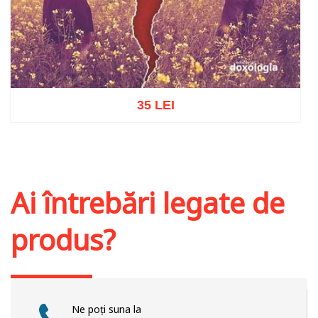
35 LEI
Adaugă în coș
Wishlist
Ai întrebări legate de
produs?
Ne poți suna la