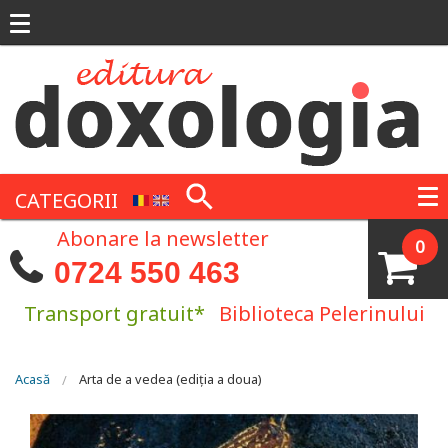
Mergi la conţinutul principal
CATEGORII
Abonare la newsletter
0
0724 550 463
Transport gratuit*
Biblioteca Pelerinului
Eşti aici
Acasă
Arta de a vedea (ediția a doua)