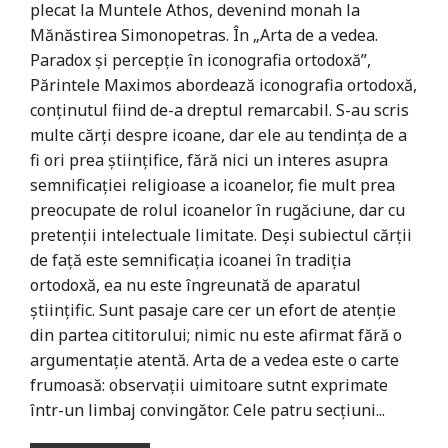
plecat la Muntele Athos, devenind monah la
Mănăstirea Simonopetras. În „Arta de a vedea.
Paradox şi percepţie în iconografia ortodoxă”,
Părintele Maximos abordează iconografia ortodoxă,
conţinutul fiind de-a dreptul remarcabil. S-au scris
multe cărţi despre icoane, dar ele au tendinţa de a
fi ori prea ştiinţifice, fără nici un interes asupra
semnificaţiei religioase a icoanelor, fie mult prea
preocupate de rolul icoanelor în rugăciune, dar cu
pretenţii intelectuale limitate. Deşi subiectul cărţii
de faţă este semnificaţia icoanei în tradiţia
ortodoxă, ea nu este îngreunată de aparatul
ştiinţific. Sunt pasaje care cer un efort de atenţie
din partea cititorului; nimic nu este afirmat fără o
argumentaţie atentă. Arta de a vedea este o carte
frumoasă: observaţii uimitoare sutnt exprimate
într-un limbaj convingător. Cele patru secţiuni...