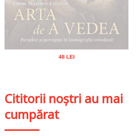
48 LEI
Stoc epuizat
Cititorii noștri au mai
cumpărat