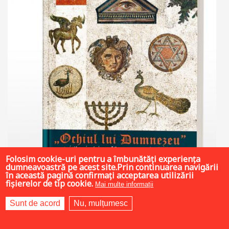
Folosim cookie-uri pentru a îmbunătăți experiența
dumneavoastră pe acest site.Prin continuarea navigării
în această pagină confirmați acceptarea utilizării
fișierelor de tip cookie.
Mai multe informații
Sunt de acord
Nu, mulțumesc